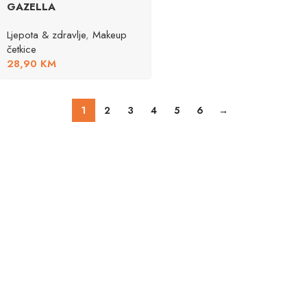
GAZELLA
Ljepota & zdravlje
,
Makeup
četkice
28,90
KM
1
2
3
4
5
6
→