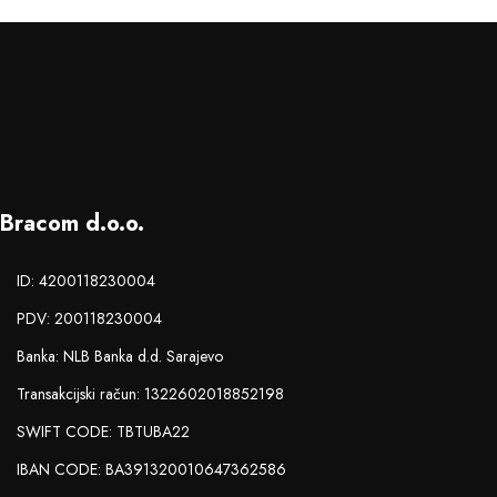
Bracom d.o.o.
ID: 4200118230004
PDV: 200118230004
Banka: NLB Banka d.d. Sarajevo
Transakcijski račun: 1322602018852198
SWIFT CODE: TBTUBA22
IBAN CODE: BA391320010647362586