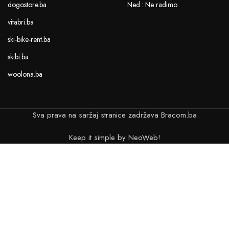
dogostore.ba
Ned.: Ne radimo
vitabri.ba
ski-bike-rent.ba
skibi.ba
woolona.ba
Sva prava na saržaj stranice zadržava Bracom.ba
Keep it simple by NeoWeb!