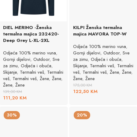
DIEL MERINO -Ženska
KILPI Ženska termalna
termalna majica 232420-
majica MAVORA TOP-W
Deep Grey L-XL-2XL
Odjeća 100% merino vuna
,
Odjeća 100% merino vuna
,
Gornji dijelovi
,
Outdoor
,
Sve
Gornji dijelovi
,
Outdoor
,
Sve
za zimu
,
Odjeća i obuća
,
za zimu
,
Odjeća i obuća
,
Skijanje
,
Termalni veš
,
Termalni
Skijanje
,
Termalni veš
,
Termalni
veš
,
Termalni veš
,
Žene
,
Žene
,
veš
,
Termalni veš
,
Žene
,
Žene
,
Žene
,
Žene
Žene
,
Žene
175,00
KM
122,50
KM
139,00
KM
111,20
KM
30%
20%