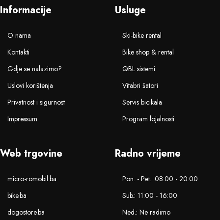
Informacije
Usluge
O nama
Ski-bike rental
Kontakti
Bike shop & rental
Gdje se nalazimo?
QBL sistemi
Uslovi korištenja
Vitabri šatori
Privatnost i sigurnost
Servis bicikala
Impressum
Program lojalnosti
Web trgovine
Radno vrijeme
micro-romobil.ba
Pon. - Pet.: 08:00 - 20:00
bike.ba
Sub.: 11:00 - 16:00
dogostore.ba
Ned.: Ne radimo