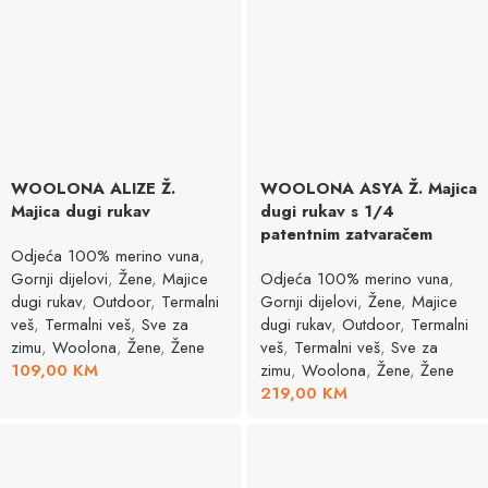
WOOLONA ALIZE Ž.
WOOLONA ASYA Ž. Majica
Majica dugi rukav
dugi rukav s 1/4
patentnim zatvaračem
Odjeća 100% merino vuna
,
Gornji dijelovi
,
Žene
,
Majice
Odjeća 100% merino vuna
,
dugi rukav
,
Outdoor
,
Termalni
Gornji dijelovi
,
Žene
,
Majice
veš
,
Termalni veš
,
Sve za
dugi rukav
,
Outdoor
,
Termalni
zimu
,
Woolona
,
Žene
,
Žene
veš
,
Termalni veš
,
Sve za
109,00
KM
zimu
,
Woolona
,
Žene
,
Žene
219,00
KM