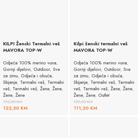
KILPI Ženski Termalni veš
Kilpi ženski termalni veš
MAVORA TOP-W
MAVORA TOP-W
Odjeća 100% merino vuna
,
Odjeća 100% merino vuna
,
Gornji dijelovi
,
Outdoor
,
Sve
Gornji dijelovi
,
Outdoor
,
Sve
za zimu
,
Odjeća i obuća
,
za zimu
,
Odjeća i obuća
,
Skijanje
,
Termalni veš
,
Termalni
Skijanje
,
Termalni veš
,
Termalni
veš
,
Termalni veš
,
Žene
,
Žene
,
veš
,
Termalni veš
,
Žene
,
Žene
,
Žene
,
Žene
Žene
,
Žene
,
Outlet
175,00
KM
139,00
KM
122,50
KM
111,20
KM