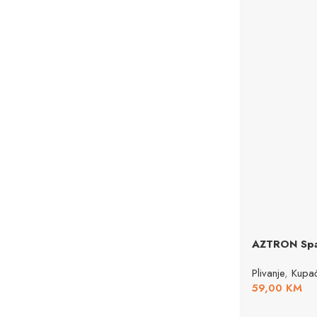
AZTRON Spa
Plivanje
,
Kupać
59,00
KM