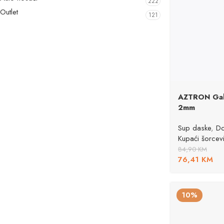
222
Outlet
121
AZTRON Gal
2mm
Sup daske
,
Do
Kupaći šorcev
84,90
KM
76,41
KM
10%