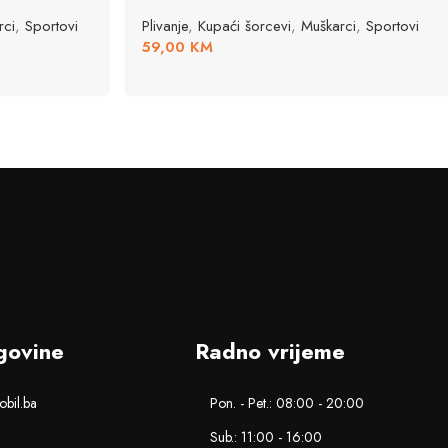
rci
,
Sportovi
Plivanje
,
Kupaći šorcevi
,
Muškarci
,
Sportovi
59,00
KM
govine
Radno vrijeme
bil.ba
Pon. - Pet.: 08:00 - 20:00
Sub.: 11:00 - 16:00