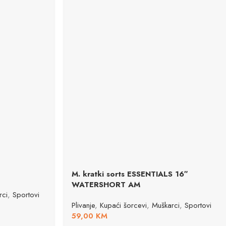
M. kratki sorts ESSENTIALS 16″
WATERSHORT AM
rci
,
Sportovi
Plivanje
,
Kupaći šorcevi
,
Muškarci
,
Sportovi
59,00
KM