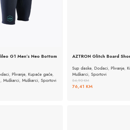
ileo G1 Men’s Neo Bottom
AZTRON Glitch Board Shor
Sup daske
,
Dodaci
,
Plivanje
,
K
daci
,
Plivanje
,
Kupaće gaće
,
Muškarci
,
Sportovi
i
,
Muškarci
,
Muškarci
,
Sportovi
84,90
KM
76,41
KM