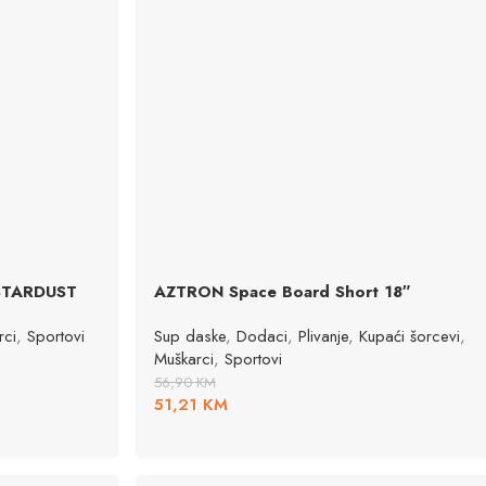
 STARDUST
AZTRON Space Board Short 18″
rci
,
Sportovi
Sup daske
,
Dodaci
,
Plivanje
,
Kupaći šorcevi
,
Muškarci
,
Sportovi
56,90
KM
51,21
KM