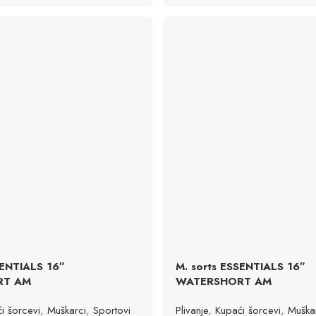
SENTIALS 16″
M. sorts ESSENTIALS 16″
RT AM
WATERSHORT AM
i šorcevi
,
Muškarci
,
Sportovi
Plivanje
,
Kupaći šorcevi
,
Muška