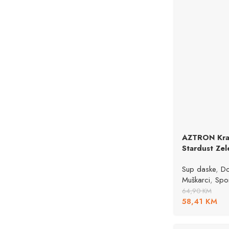
AZTRON Krat
Stardust Zel
Sup daske
,
Do
Muškarci
,
Spor
64,90
KM
58,41
KM