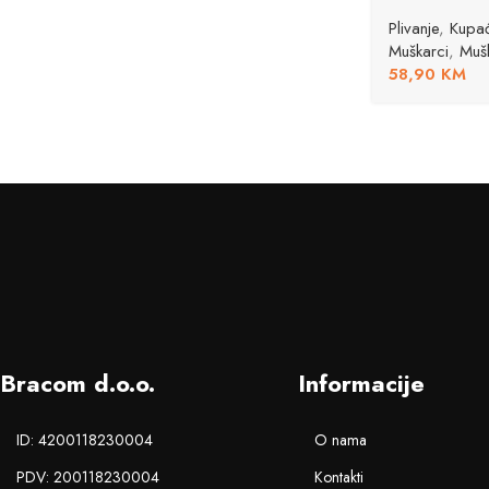
Plivanje
,
Kupa
Muškarci
,
Muš
58,90
KM
Bracom d.o.o.
Informacije
ID: 4200118230004
O nama
PDV: 200118230004
Kontakti