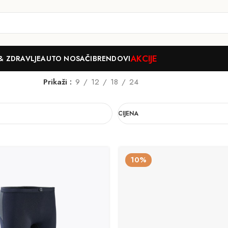
AKCIJE
& ZDRAVLJE
AUTO NOSAČI
BRENDOVI
Prikaži
9
12
18
24
CIJENA
10%