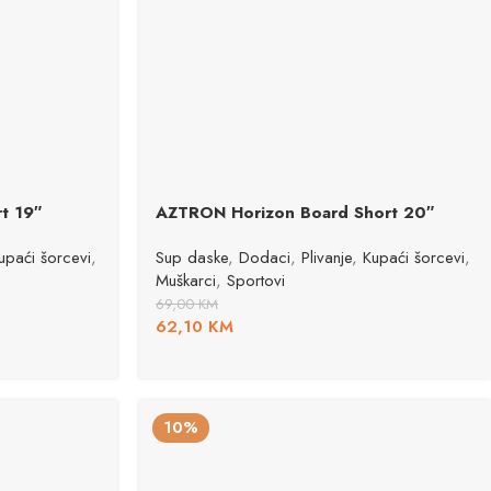
t 19″
AZTRON Horizon Board Short 20″
upaći šorcevi
,
Sup daske
,
Dodaci
,
Plivanje
,
Kupaći šorcevi
,
Muškarci
,
Sportovi
69,00
KM
62,10
KM
10%