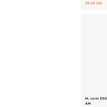
59,00
KM
M. sorts E
AM