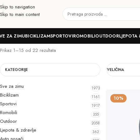
Skip to navigation
Skip to main content
Muškarci
VE ZA ZIMU
BICIKLIZAM
SPORTOVI
ROMOBILI
OUTDOOR
LJEPOTA 
Prikaz 1–15 od 22 rezultata
KATEGORIJE
VELIČINA
Sve za zimu
1973
Biciklizam
1161
10%
Sportovi
1917
Romobili
355
Outdoor
2058
Ljepota & zdravlje
362
Auto nosači