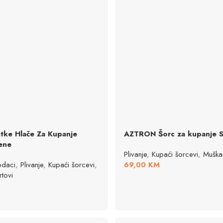
ke Hlače Za Kupanje
AZTRON Šorc za kupanje
ene
Plivanje
,
Kupaći šorcevi
,
Muška
daci
,
Plivanje
,
Kupaći šorcevi
,
69,00
KM
tovi