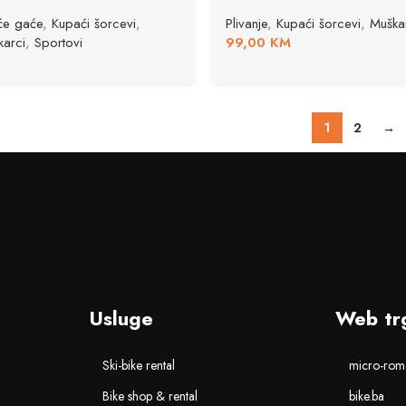
će gaće
,
Kupaći šorcevi
,
Plivanje
,
Kupaći šorcevi
,
Muška
karci
,
Sportovi
99,00
KM
1
2
→
Usluge
Web tr
Ski-bike rental
micro-romo
Bike shop & rental
bike.ba