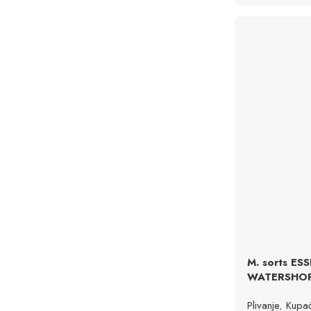
M. sorts ES
WATERSHO
Plivanje
,
Kupać