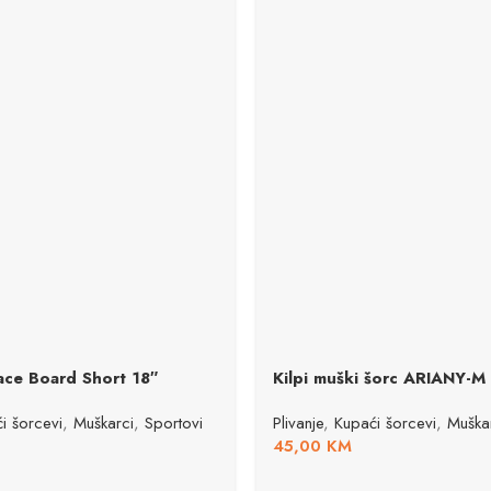
ce Board Short 18″
Kilpi muški šorc ARIANY-M
i šorcevi
,
Muškarci
,
Sportovi
Plivanje
,
Kupaći šorcevi
,
Muška
45,00
KM