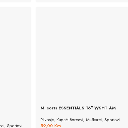
M. sorts ESSENTIALS 16″ WSHT AM
Plivanje
,
Kupaći šorcevi
,
Muškarci
,
Sportovi
rci
,
Sportovi
59,00
KM