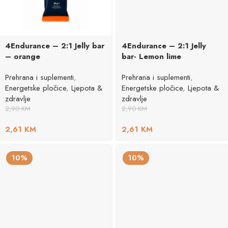
4Endurance – 2:1 Jelly bar
4Endurance – 2:1 Jelly
– orange
bar- Lemon lime
Prehrana i suplementi
,
Prehrana i suplementi
,
Energetske pločice
,
Ljepota &
Energetske pločice
,
Ljepota &
zdravlje
zdravlje
2,90
KM
2,90
KM
2,61
KM
2,61
KM
10%
10%