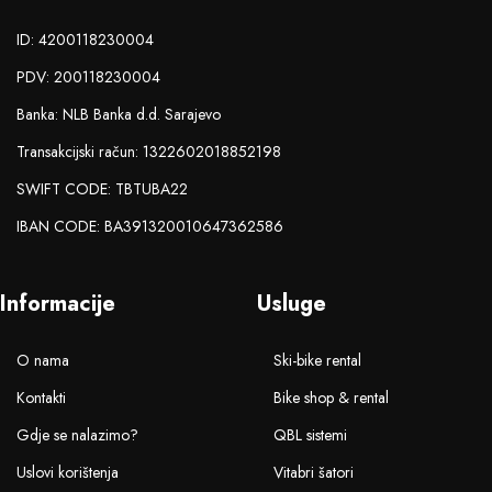
ID: 4200118230004
PDV: 200118230004
Banka: NLB Banka d.d. Sarajevo
Transakcijski račun: 1322602018852198
SWIFT CODE: TBTUBA22
IBAN CODE: BA391320010647362586
Informacije
Usluge
O nama
Ski-bike rental
Kontakti
Bike shop & rental
Gdje se nalazimo?
QBL sistemi
Uslovi korištenja
Vitabri šatori