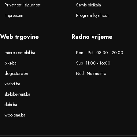
Privatnost i sigurnost
Servis bicikala
Impressum
Program lojalnosti
Web trgovine
Radno vrijeme
micro-romobil.ba
Pon. - Pet.: 08:00 - 20:00
bike.ba
Sub.: 11:00 - 16:00
dogostore.ba
Ned.: Ne radimo
vitabri.ba
ski-bike-rent.ba
skibi.ba
woolona.ba