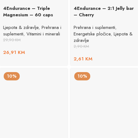
4Endurance – Triple
4Endurance – 2:1 Jelly bar
Magnesium – 60 caps
– Cherry
Ljepota & zdravlje
,
Prehrana i
Prehrana i suplementi
,
suplementi
,
Vitamini i minerali
Energetske pločice
,
Ljepota &
29,90
KM
zdravlje
2,90
KM
26,91
KM
2,61
KM
10%
10%