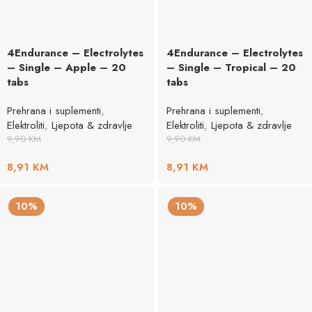
4Endurance – Electrolytes
4Endurance – Electrolytes
– Single – Apple – 20
– Single – Tropical – 20
tabs
tabs
Prehrana i suplementi
,
Prehrana i suplementi
,
Elektroliti
,
Ljepota & zdravlje
Elektroliti
,
Ljepota & zdravlje
9,90
KM
9,90
KM
8,91
KM
8,91
KM
10%
10%