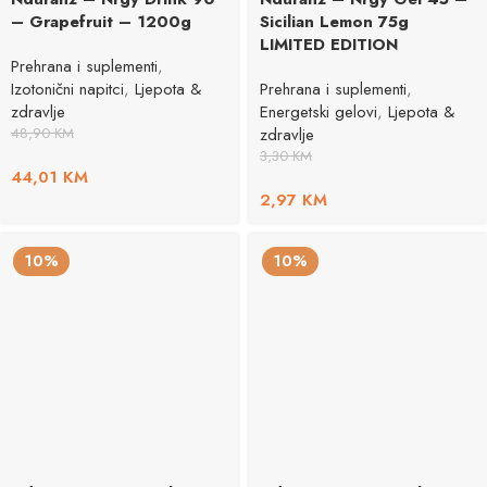
– Grapefruit – 1200g
Sicilian Lemon 75g
LIMITED EDITION
Prehrana i suplementi
,
Izotonični napitci
,
Ljepota &
Prehrana i suplementi
,
zdravlje
Energetski gelovi
,
Ljepota &
48,90
KM
zdravlje
3,30
KM
44,01
KM
2,97
KM
10%
10%