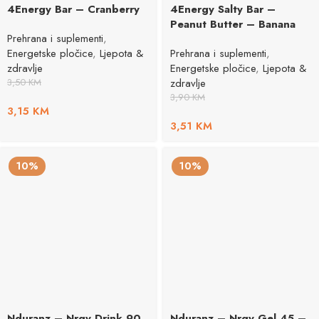
4Energy Bar – Cranberry
4Energy Salty Bar –
Peanut Butter – Banana
Prehrana i suplementi
,
Energetske pločice
,
Ljepota &
Prehrana i suplementi
,
zdravlje
Energetske pločice
,
Ljepota &
3,50
KM
zdravlje
3,90
KM
3,15
KM
3,51
KM
10%
10%
Nduranz – Nrgy Drink 90
Nduranz – Nrgy Gel 45 –