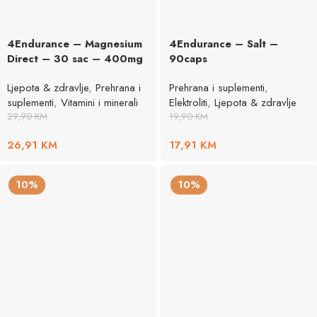
4Endurance – Magnesium
4Endurance – Salt –
Direct – 30 sac – 400mg
90caps
Ljepota & zdravlje
,
Prehrana i
Prehrana i suplementi
,
suplementi
,
Vitamini i minerali
Elektroliti
,
Ljepota & zdravlje
29,90
KM
19,90
KM
26,91
KM
17,91
KM
10%
10%