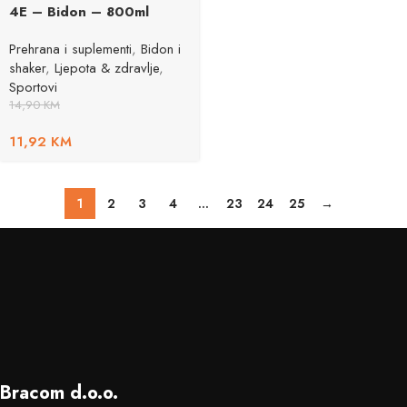
4E – Bidon – 800ml
Prehrana i suplementi
,
Bidon i
shaker
,
Ljepota & zdravlje
,
Sportovi
14,90
KM
11,92
KM
1
2
3
4
…
23
24
25
→
Bracom d.o.o.