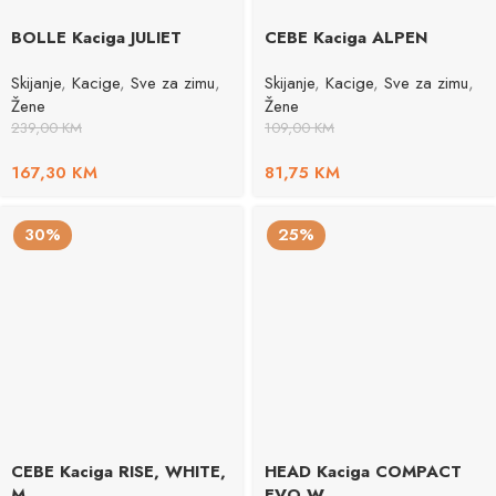
BOLLE Kaciga JULIET
CEBE Kaciga ALPEN
Skijanje
,
Kacige
,
Sve za zimu
,
Skijanje
,
Kacige
,
Sve za zimu
,
Žene
Žene
239,00
KM
109,00
KM
167,30
KM
81,75
KM
30%
25%
CEBE Kaciga RISE, WHITE,
HEAD Kaciga COMPACT
M
EVO W