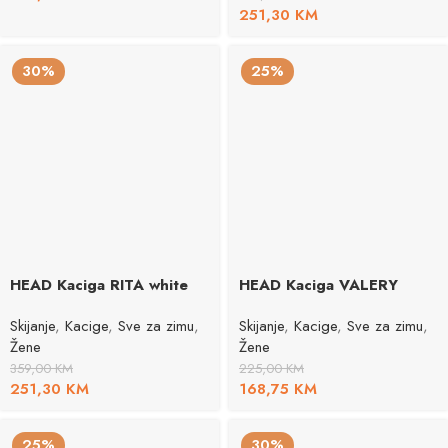
251,30
KM
30%
25%
HEAD Kaciga RITA white
HEAD Kaciga VALERY
Skijanje
,
Kacige
,
Sve za zimu
,
Skijanje
,
Kacige
,
Sve za zimu
,
Žene
Žene
359,00
KM
225,00
KM
251,30
KM
168,75
KM
25%
30%