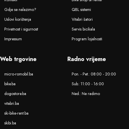
Gdje se nalazimo?
QBL sistemi
Uslovi korištenja
Vitabri šatori
Privatnost i sigurnost
Servis bicikala
Impressum
Program lojalnosti
Web trgovine
Radno vrijeme
micro-romobil.ba
Pon. - Pet.: 08:00 - 20:00
bike.ba
Sub.: 11:00 - 16:00
dogostore.ba
Ned.: Ne radimo
vitabri.ba
ski-bike-rent.ba
skibi.ba