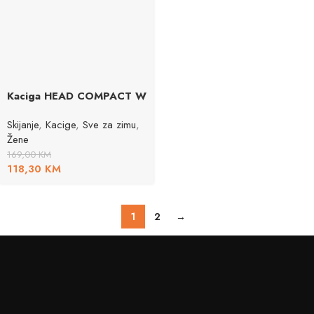
Kaciga HEAD COMPACT W
Skijanje
,
Kacige
,
Sve za zimu
,
Žene
169,00
KM
118,30
KM
1
2
→