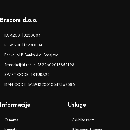
Bracom d.o.o.
ID: 4200118230004
PDV: 200118230004
Banka: NLB Banka d.d. Sarajevo
Transakcijski račun: 1322602018852198
SWIFT CODE: TBTUBA22
IBAN CODE: BA391320010647362586
Informacije
Usluge
O nama
Ski-bike rental
Kontakti
Bike shop & rental