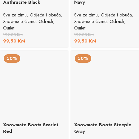
Anthracite Black
Navy
Sve za zimu
,
Odjeća i obuća
,
Sve za zimu
,
Odjeća i obuća
,
Xnowmate čizme
,
Odrasli
,
Xnowmate čizme
,
Odrasli
,
Outlet
Outlet
199,00
KM
199,00
KM
99,50
KM
99,50
KM
50%
50%
Xnowmate Boots Scarlet
Xnowmate Boots Steeple
Red
Gray