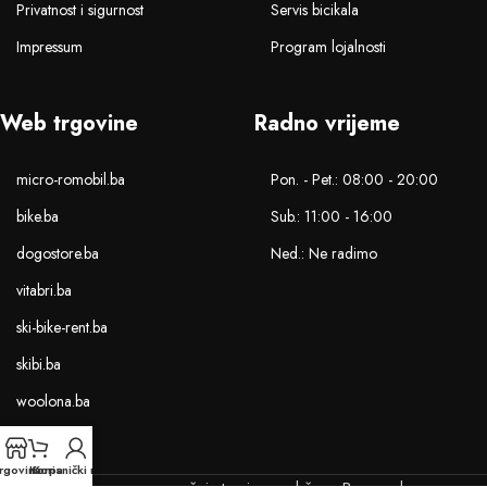
Privatnost i sigurnost
Servis bicikala
Impressum
Program lojalnosti
Web trgovine
Radno vrijeme
micro-romobil.ba
Pon. - Pet.: 08:00 - 20:00
bike.ba
Sub.: 11:00 - 16:00
dogostore.ba
Ned.: Ne radimo
vitabri.ba
ski-bike-rent.ba
skibi.ba
woolona.ba
rgovina
Korpa
Korisnički račun