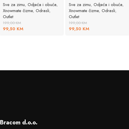
Sve za zimu
,
Odjeća i obuća
,
Sve za zimu
,
Odjeća i obuća
,
Xnowmate čizme
,
Odrasli
,
Xnowmate čizme
,
Odrasli
,
Outlet
Outlet
199,00
KM
199,00
KM
99,50
KM
99,50
KM
Bracom d.o.o.