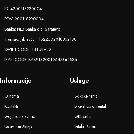
ID: 4200118230004
PDV: 200118230004
Banka: NLB Banka d.d. Sarajevo
Transakcijski račun: 1322602018852198
SWIFT CODE: TBTUBA22
IBAN CODE: BA391320010647362586
Informacije
Usluge
O nama
Ski-bike rental
Kontakti
Bike shop & rental
Gdje se nalazimo?
QBL sistemi
Uslovi korištenja
Vitabri šatori