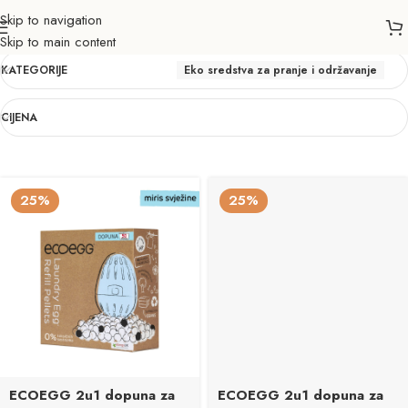
Skip to navigation
Eko sredstva za pranje i održavanje
Skip to main content
KATEGORIJE
Eko sredstva za pranje i održavanje
CIJENA
25%
25%
ECOEGG 2u1 dopuna za
ECOEGG 2u1 dopuna za