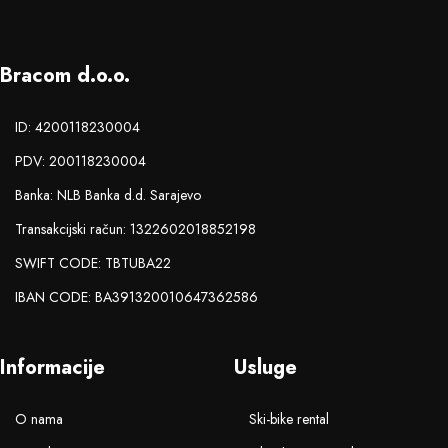
Bracom d.o.o.
ID: 4200118230004
PDV: 200118230004
Banka: NLB Banka d.d. Sarajevo
Transakcijski račun: 1322602018852198
SWIFT CODE: TBTUBA22
IBAN CODE: BA391320010647362586
Informacije
Usluge
O nama
Ski-bike rental