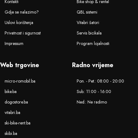
Kontakti
Bike shop & rental
Gdje se nalazimo?
QBL sistemi
Uslovi korištenja
Vitabri šatori
Privatnost i sigurnost
Servis bicikala
Impressum
Program lojalnosti
Web trgovine
Radno vrijeme
micro-romobil.ba
Pon. - Pet.: 08:00 - 20:00
bike.ba
Sub.: 11:00 - 16:00
dogostore.ba
Ned.: Ne radimo
vitabri.ba
ski-bike-rent.ba
skibi.ba