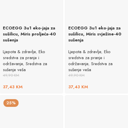
ECOEGG 3u1 eko-jaja za
ECOEGG 3u1 eko-jaja za
sušilicu, Miris proljeća-40
sušilicu, Miris svježine-40
sušenja
sušenja
Ljepota & zdravlje
,
Eko
Ljepota & zdravlje
,
Eko
sredstva za pranje i
sredstva za pranje i
održavanje
,
Sredstva za
održavanje
,
Sredstva za
sušenje veša
sušenje veša
49,90
KM
49,90
KM
37,43
KM
37,43
KM
25%