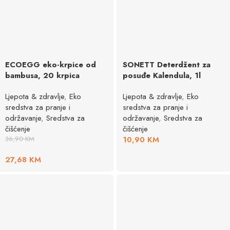
ECOEGG eko-krpice od
SONETT Deterdžent za
bambusa, 20 krpica
posuđe Kalendula, 1l
Ljepota & zdravlje
,
Eko
Ljepota & zdravlje
,
Eko
sredstva za pranje i
sredstva za pranje i
održavanje
,
Sredstva za
održavanje
,
Sredstva za
čišćenje
čišćenje
36,90
KM
10,90
KM
27,68
KM