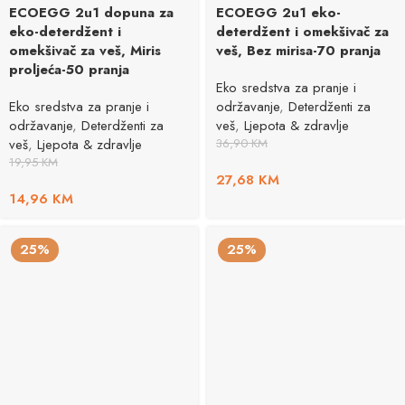
ECOEGG 2u1 dopuna za
ECOEGG 2u1 eko-
eko-deterdžent i
deterdžent i omekšivač za
omekšivač za veš, Miris
veš, Bez mirisa-70 pranja
proljeća-50 pranja
Eko sredstva za pranje i
Eko sredstva za pranje i
održavanje
,
Deterdženti za
održavanje
,
Deterdženti za
veš
,
Ljepota & zdravlje
veš
,
Ljepota & zdravlje
36,90
KM
19,95
KM
27,68
KM
14,96
KM
25%
25%