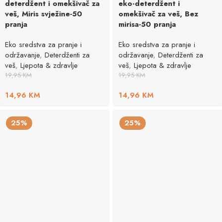
deterdžent i omekšivač za
eko-deterdžent i
veš, Miris svježine-50
omekšivač za veš, Bez
pranja
mirisa-50 pranja
Eko sredstva za pranje i
Eko sredstva za pranje i
održavanje
,
Deterdženti za
održavanje
,
Deterdženti za
veš
,
Ljepota & zdravlje
veš
,
Ljepota & zdravlje
19,95
KM
19,95
KM
14,96
KM
14,96
KM
25%
25%