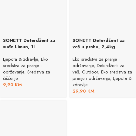
SONETT Deterdžent za
SONETT Deterdžent za
suđe Limun, 1l
veš u prahu, 2,4kg
Ljepota & zdravlje
,
Eko
Eko sredstva za pranje i
sredstva za pranje i
održavanje
,
Deterdženti za
održavanje
,
Sredstva za
veš
,
Outdoor
,
Eko sredstva za
čišćenje
pranje i održavanje
,
Ljepota &
9,90
KM
zdravlje
29,90
KM