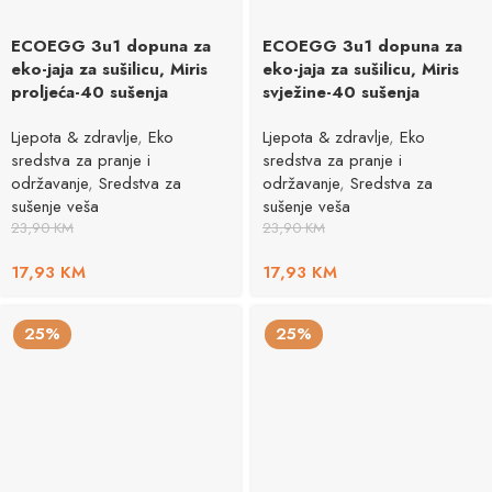
ECOEGG 3u1 dopuna za
ECOEGG 3u1 dopuna za
eko-jaja za sušilicu, Miris
eko-jaja za sušilicu, Miris
proljeća-40 sušenja
svježine-40 sušenja
Ljepota & zdravlje
,
Eko
Ljepota & zdravlje
,
Eko
sredstva za pranje i
sredstva za pranje i
održavanje
,
Sredstva za
održavanje
,
Sredstva za
sušenje veša
sušenje veša
23,90
KM
23,90
KM
17,93
KM
17,93
KM
25%
25%