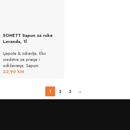
SONETT Sapun za ruke
Lavanda, 1l
Ljepota & zdravlje
,
Eko
sredstva za pranje i
održavanje
,
Sapuni
22,90
KM
1
2
3
→