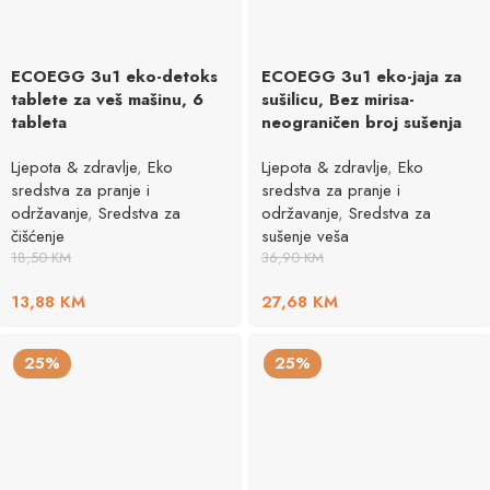
ECOEGG 3u1 eko-detoks
ECOEGG 3u1 eko-jaja za
tablete za veš mašinu, 6
sušilicu, Bez mirisa-
tableta
neograničen broj sušenja
Ljepota & zdravlje
,
Eko
Ljepota & zdravlje
,
Eko
sredstva za pranje i
sredstva za pranje i
održavanje
,
Sredstva za
održavanje
,
Sredstva za
čišćenje
sušenje veša
18,50
KM
36,90
KM
13,88
KM
27,68
KM
25%
25%