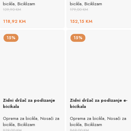
bicikla
,
Biciklizam
bicikla
,
Biciklizam
139,90
KM
179,00
KM
118,92
KM
152,15
KM
15%
15%
Zidni držač za podizanje
Zidni držač za podizanje e-
bicikala
bicikala
Oprema za bicikla
,
Nosači za
Oprema za bicikla
,
Nosači za
bicikla
,
Biciklizam
bicikla
,
Biciklizam
839,00
KM
869,00
KM