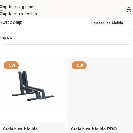
Skip to navigation
Nosači za bicikla
Skip to main content
KATEGORIJE
Nosači za bicikla
CIJENA
15%
15%
Stalak za bicikla
Stalak za bicikla PRO