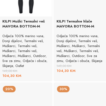
KILPI Muški Termalni veš
KILPI Termalne hlače
MAVORA BOTTOM-M
MAVORA BOTTOM-M
Odjeća 100% merino vuna
,
Odjeća 100% merino vuna
,
Donji dijelovi
,
Termalni veš
,
Donji dijelovi
,
Termalni veš
,
Muškarci
,
Termalni veš
,
Muškarci
,
Muškarci
,
Termalni
Muškarci
,
Termalni veš
,
veš
,
Muškarci
,
Termalni veš
,
Muškarci
,
Muškarci
,
Outdoor
,
Muškarci
,
Outdoor
,
Sve za
Sve za zimu
,
Odjeća i obuća
,
zimu
,
Odjeća i obuća
,
Skijanje
Skijanje
,
Outlet
149,00
KM
104,30
KM
149,00
KM
104,30
KM
20%
30%