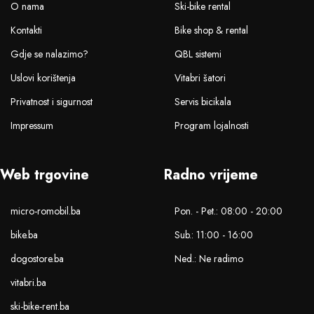
O nama
Ski-bike rental
Kontakti
Bike shop & rental
Gdje se nalazimo?
QBL sistemi
Uslovi korištenja
Vitabri šatori
Privatnost i sigurnost
Servis bicikala
Impressum
Program lojalnosti
Web trgovine
Radno vrijeme
micro-romobil.ba
Pon. - Pet.: 08:00 - 20:00
bike.ba
Sub.: 11:00 - 16:00
dogostore.ba
Ned.: Ne radimo
vitabri.ba
ski-bike-rent.ba