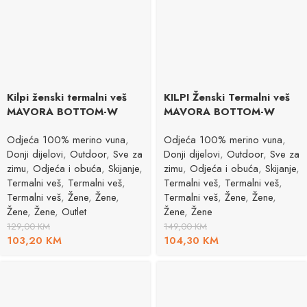
Kilpi ženski termalni veš
KILPI Ženski Termalni veš
MAVORA BOTTOM-W
MAVORA BOTTOM-W
Odjeća 100% merino vuna
,
Odjeća 100% merino vuna
,
Donji dijelovi
,
Outdoor
,
Sve za
Donji dijelovi
,
Outdoor
,
Sve za
zimu
,
Odjeća i obuća
,
Skijanje
,
zimu
,
Odjeća i obuća
,
Skijanje
,
Termalni veš
,
Termalni veš
,
Termalni veš
,
Termalni veš
,
Termalni veš
,
Žene
,
Žene
,
Termalni veš
,
Žene
,
Žene
,
Žene
,
Žene
,
Outlet
Žene
,
Žene
129,00
KM
149,00
KM
103,20
KM
104,30
KM