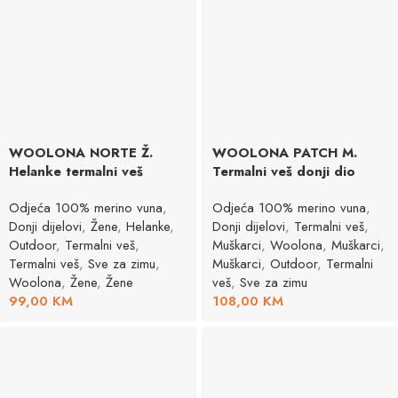
WOOLONA NORTE Ž.
WOOLONA PATCH M.
Helanke termalni veš
Termalni veš donji dio
Odjeća 100% merino vuna
,
Odjeća 100% merino vuna
,
Donji dijelovi
,
Žene
,
Helanke
,
Donji dijelovi
,
Termalni veš
,
Outdoor
,
Termalni veš
,
Muškarci
,
Woolona
,
Muškarci
,
Termalni veš
,
Sve za zimu
,
Muškarci
,
Outdoor
,
Termalni
Woolona
,
Žene
,
Žene
veš
,
Sve za zimu
99,00
KM
108,00
KM