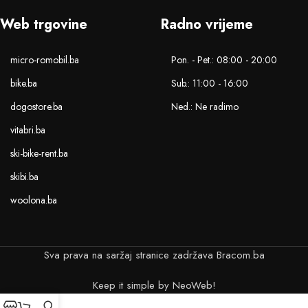
Web trgovine
Radno vrijeme
micro-romobil.ba
Pon. - Pet.: 08:00 - 20:00
bike.ba
Sub.: 11:00 - 16:00
dogostore.ba
Ned.: Ne radimo
vitabri.ba
ski-bike-rent.ba
skibi.ba
woolona.ba
Sva prava na saržaj stranice zadržava Bracom.ba
Keep it simple by NeoWeb!