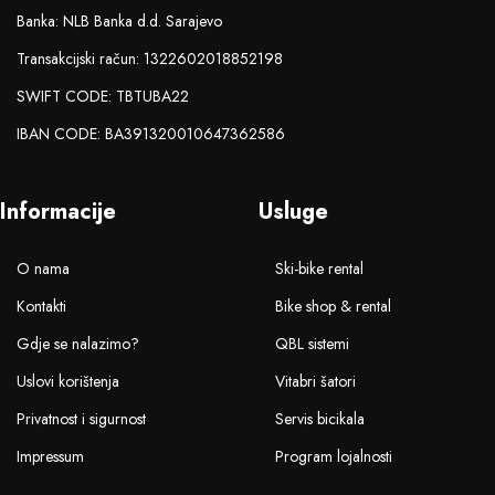
Banka: NLB Banka d.d. Sarajevo
Transakcijski račun: 1322602018852198
SWIFT CODE: TBTUBA22
IBAN CODE: BA391320010647362586
Informacije
Usluge
O nama
Ski-bike rental
Kontakti
Bike shop & rental
Gdje se nalazimo?
QBL sistemi
Uslovi korištenja
Vitabri šatori
Privatnost i sigurnost
Servis bicikala
Impressum
Program lojalnosti