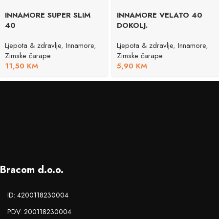
INNAMORE SUPER SLIM
INNAMORE VELATO 40
40
DOKOLJ.
Ljepota & zdravlje
,
Innamore
,
Ljepota & zdravlje
,
Innamore
,
Zimske čarape
Zimske čarape
11,50
KM
5,90
KM
Bracom d.o.o.
ID: 4200118230004
PDV: 200118230004