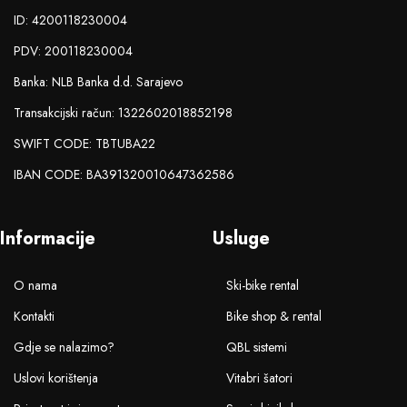
ID: 4200118230004
PDV: 200118230004
Banka: NLB Banka d.d. Sarajevo
Transakcijski račun: 1322602018852198
SWIFT CODE: TBTUBA22
IBAN CODE: BA391320010647362586
Informacije
Usluge
O nama
Ski-bike rental
Kontakti
Bike shop & rental
Gdje se nalazimo?
QBL sistemi
Uslovi korištenja
Vitabri šatori