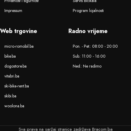
Privatnost i sigurnost
Servis bicikala
Impressum
Program lojalnosti
Web trgovine
Radno vrijeme
micro-romobil.ba
Pon. - Pet.: 08:00 - 20:00
bike.ba
Sub.: 11:00 - 16:00
dogostore.ba
Ned.: Ne radimo
vitabri.ba
ski-bike-rent.ba
skibi.ba
woolona.ba
Sva prava na saržaj stranice zadržava Bracom.ba