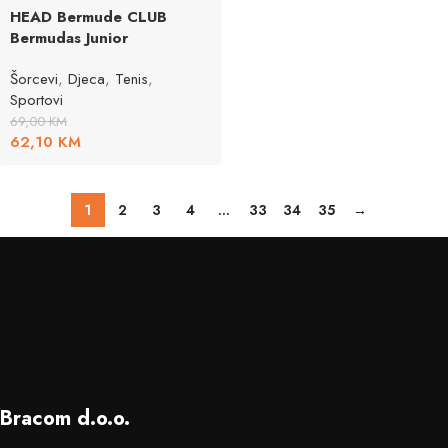
HEAD Bermude CLUB
Bermudas Junior
Šorcevi
,
Djeca
,
Tenis
,
Sportovi
69,00
KM
62,10
KM
1
2
3
4
…
33
34
35
→
Bracom d.o.o.