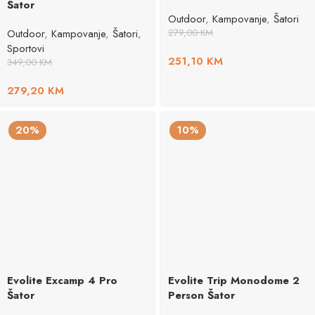
Šator
Outdoor
,
Kampovanje
,
Šatori
Outdoor
,
Kampovanje
,
Šatori
,
279,00
KM
Sportovi
251,10
KM
349,00
KM
279,20
KM
20%
10%
Evolite Excamp 4 Pro
Evolite Trip Monodome 2
Šator
Person Šator