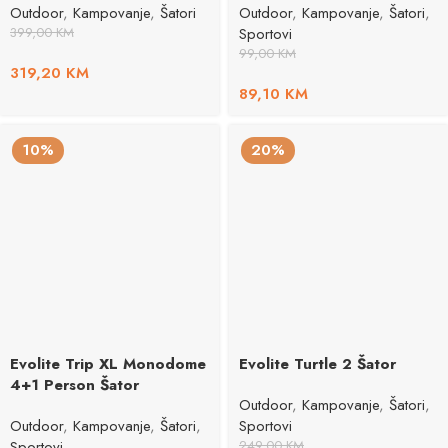
Outdoor
,
Kampovanje
,
Šatori
Outdoor
,
Kampovanje
,
Šatori
,
399,00
KM
Sportovi
99,00
KM
319,20
KM
89,10
KM
10%
20%
Evolite Trip XL Monodome
Evolite Turtle 2 Šator
4+1 Person Šator
Outdoor
,
Kampovanje
,
Šatori
,
Outdoor
,
Kampovanje
,
Šatori
,
Sportovi
Sportovi
249,00
KM