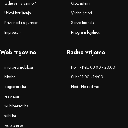
Gdje se nalazimo?
QBL sistemi
Uslovi korištenja
Vitabri šatori
Privatnost i sigurnost
Servis bicikala
Impressum
Program lojalnosti
Web trgovine
Radno vrijeme
micro-romobil.ba
Pon. - Pet.: 08:00 - 20:00
bike.ba
Sub.: 11:00 - 16:00
dogostore.ba
Ned.: Ne radimo
vitabri.ba
ski-bike-rent.ba
skibi.ba
woolona.ba