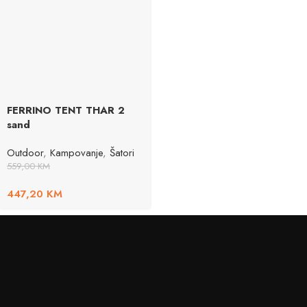
FERRINO TENT THAR 2
sand
Outdoor
,
Kampovanje
,
Šatori
559,00
KM
447,20
KM