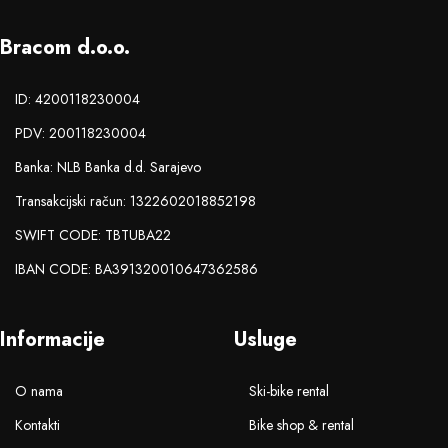
Bracom d.o.o.
ID: 4200118230004
PDV: 200118230004
Banka: NLB Banka d.d. Sarajevo
Transakcijski račun: 1322602018852198
SWIFT CODE: TBTUBA22
IBAN CODE: BA391320010647362586
Informacije
Usluge
O nama
Ski-bike rental
Kontakti
Bike shop & rental