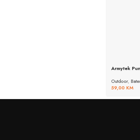
Armytek Pun
Outdoor
,
Bate
59,00
KM