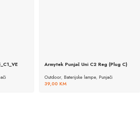
5_C1_VE
Armytek Punjač Uni C2 Reg (Plug C)
jači
Outdoor
,
Baterijske lampe
,
Punjači
39,00
KM