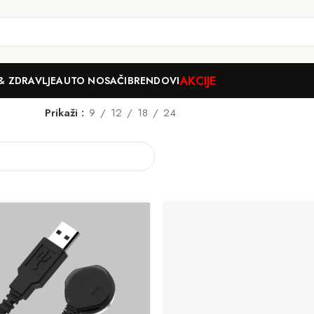
AKCIJE
& ZDRAVLJE
AUTO NOSAČI
BRENDOVI
Prikaži
9
12
18
24