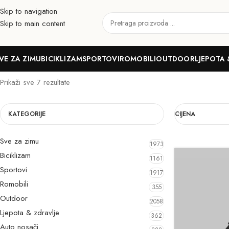
Skip to navigation
Skip to main content
Punjači
VE ZA ZIMU
BICIKLIZAM
SPORTOVI
ROMOBILI
OUTDOOR
LJEPOTA 
Prikaži sve 7 rezultate
KATEGORIJE
CIJENA
Sve za zimu
1973
Biciklizam
1161
Sportovi
1917
Romobili
355
Outdoor
2058
Ljepota & zdravlje
362
Auto nosači