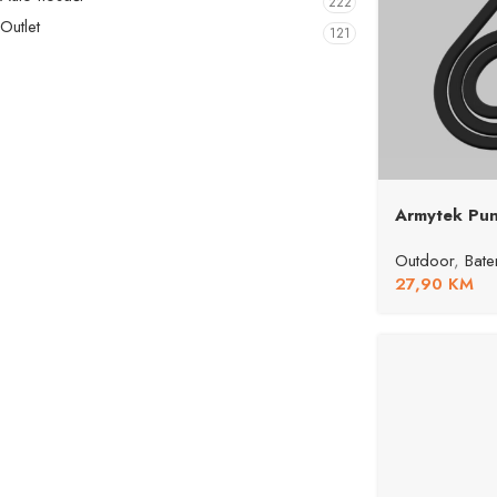
222
Outlet
121
Armytek Pu
Outdoor
,
Bate
27,90
KM