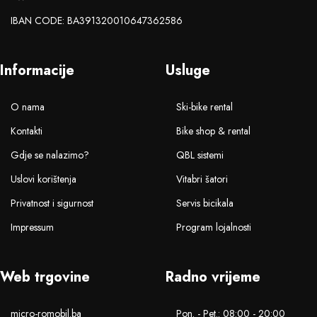
IBAN CODE: BA391320010647362586
Informacije
Usluge
O nama
Ski-bike rental
Kontakti
Bike shop & rental
Gdje se nalazimo?
QBL sistemi
Uslovi korištenja
Vitabri šatori
Privatnost i sigurnost
Servis bicikala
Impressum
Program lojalnosti
Web trgovine
Radno vrijeme
micro-romobil.ba
Pon. - Pet.: 08:00 - 20:00