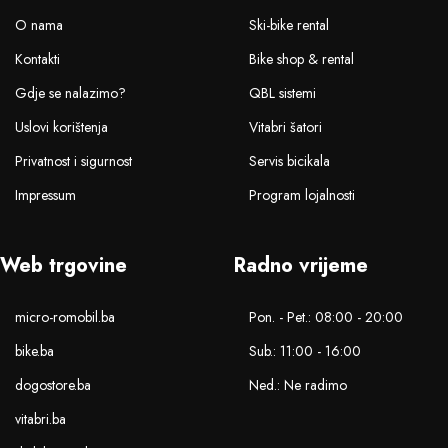
O nama
Ski-bike rental
Kontakti
Bike shop & rental
Gdje se nalazimo?
QBL sistemi
Uslovi korištenja
Vitabri šatori
Privatnost i sigurnost
Servis bicikala
Impressum
Program lojalnosti
Web trgovine
Radno vrijeme
micro-romobil.ba
Pon. - Pet.: 08:00 - 20:00
bike.ba
Sub.: 11:00 - 16:00
dogostore.ba
Ned.: Ne radimo
vitabri.ba