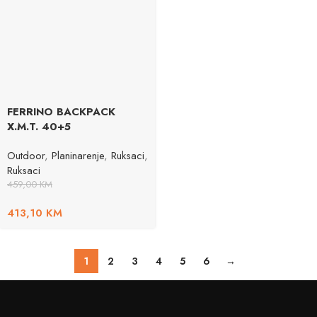
FERRINO BACKPACK
X.M.T. 40+5
Outdoor
,
Planinarenje
,
Ruksaci
,
Ruksaci
459,00
KM
413,10
KM
1
2
3
4
5
6
→