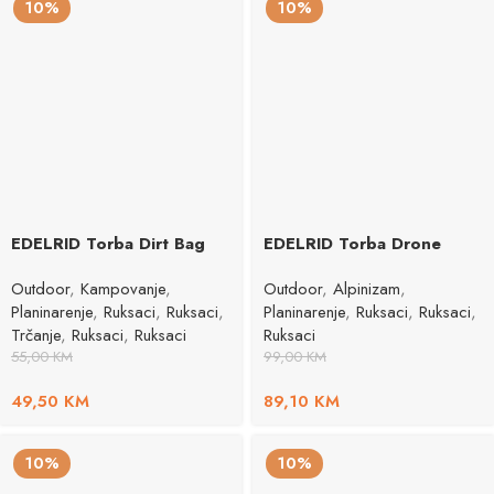
10%
10%
EDELRID Torba Dirt Bag
EDELRID Torba Drone
Outdoor
,
Kampovanje
,
Outdoor
,
Alpinizam
,
Planinarenje
,
Ruksaci
,
Ruksaci
,
Planinarenje
,
Ruksaci
,
Ruksaci
,
Trčanje
,
Ruksaci
,
Ruksaci
Ruksaci
55,00
KM
99,00
KM
49,50
KM
89,10
KM
10%
10%