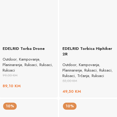
EDELRID Torba Drone
EDELRID Torbica Hiphiker
2R
Outdoor
,
Kampovanje
,
Planinarenje
,
Ruksaci
,
Ruksaci
,
Outdoor
,
Kampovanje
,
Ruksaci
Planinarenje
,
Ruksaci
,
Ruksaci
,
99,00
KM
Ruksaci
,
Trčanje
,
Ruksaci
55,00
KM
89,10
KM
49,50
KM
10%
10%