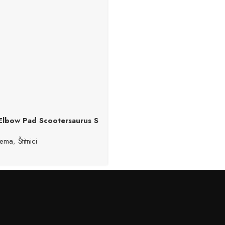
Elbow Pad Scootersaurus S
ema
,
Štitnici