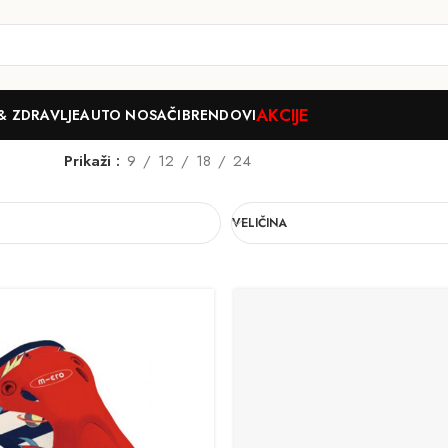
AKCIJE
& ZDRAVLJE
AUTO NOSAČI
BRENDOVI
Prikaži
9
12
18
24
VELIČINA