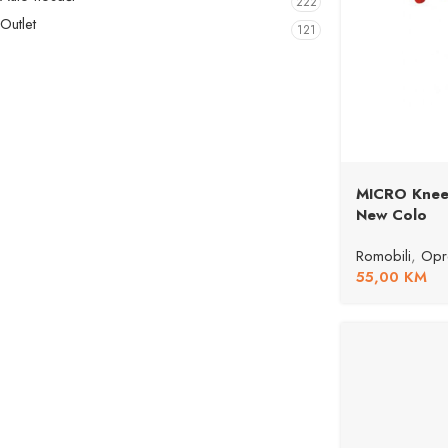
222
Outlet
121
MICRO Knee
New Colo
Romobili
,
Opr
55,00
KM