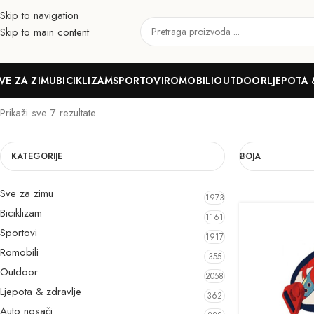
Skip to navigation
Skip to main content
Štitnici
VE ZA ZIMU
BICIKLIZAM
SPORTOVI
ROMOBILI
OUTDOOR
LJEPOTA 
Prikaži sve 7 rezultate
KATEGORIJE
BOJA
Sve za zimu
1973
Biciklizam
1161
Sportovi
1917
Romobili
355
Outdoor
2058
Ljepota & zdravlje
362
Auto nosači