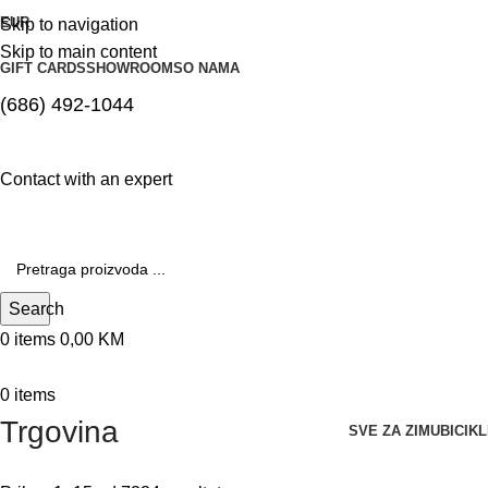
EUR
Skip to navigation
Skip to main content
GIFT CARDS
SHOWROOMS
O NAMA
(686) 492-1044
Contact with an expert
Search
0
items
0,00
KM
0
items
Trgovina
SVE ZA ZIMU
BICIK