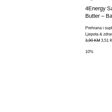
4Energy Sa
Butter – B
Prehrana i sup
Ljepota & zdrav
3,90
KM
3,51
10%