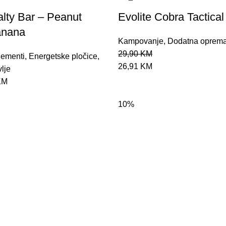
lty Bar – Peanut
Evolite Cobra Tactical
anana
Kampovanje
,
Dodatna oprem
29,90
KM
lementi
,
Energetske pločice
,
26,91
KM
lje
KM
10%