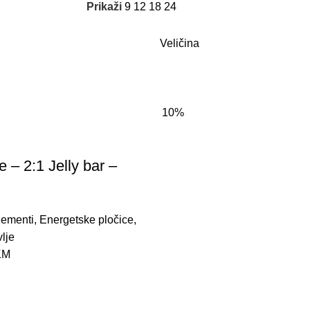
Prikaži
9
12
18
24
Veličina
10%
 – 2:1 Jelly bar –
lementi
,
Energetske pločice
,
lje
KM