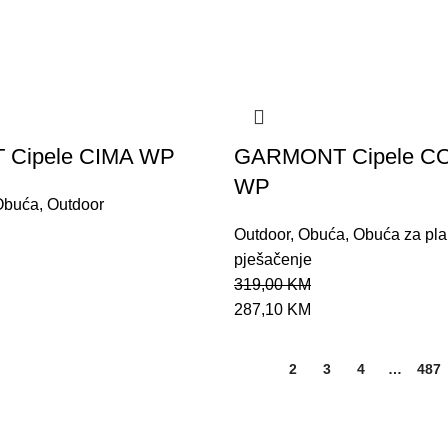
Cipele CIMA WP
GARMONT Cipele C
WP
Obuća
,
Outdoor
Outdoor
,
Obuća
,
Obuća za pla
pješačenje
319,00
KM
287,10
KM
1
2
3
4
…
487