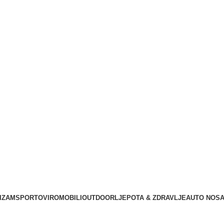
LIZAM
SPORTOVI
ROMOBILI
OUTDOOR
LJEPOTA & ZDRAVLJE
AUTO NOSA