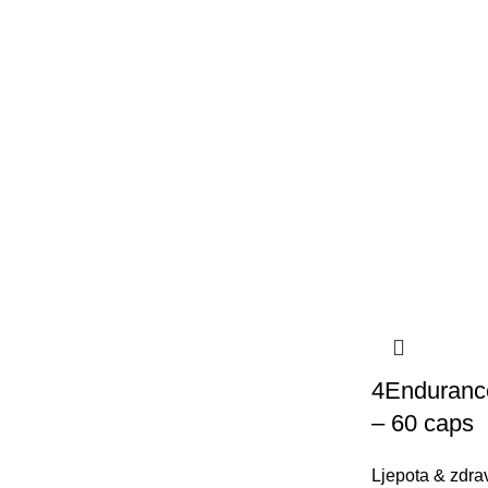
4Enduranc
– 60 caps
Ljepota & zdrav