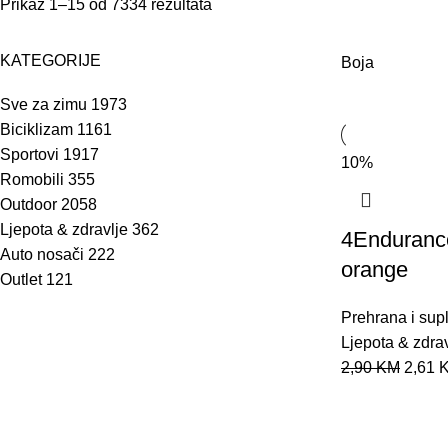
Prikaz 1–15 od 7334 rezultata
KATEGORIJE
Boja
Sve za zimu
1973
Biciklizam
1161
Sportovi
1917
10%
Romobili
355
Outdoor
2058
Ljepota & zdravlje
362
4Endurance
Auto nosači
222
orange
Outlet
121
Prehrana i sup
Ljepota & zdrav
2,90
KM
2,61