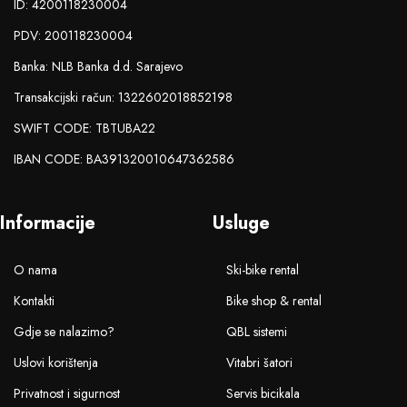
ID: 4200118230004
PDV: 200118230004
Banka: NLB Banka d.d. Sarajevo
Transakcijski račun: 1322602018852198
SWIFT CODE: TBTUBA22
IBAN CODE: BA391320010647362586
Informacije
Usluge
O nama
Ski-bike rental
Kontakti
Bike shop & rental
Gdje se nalazimo?
QBL sistemi
Uslovi korištenja
Vitabri šatori
Privatnost i sigurnost
Servis bicikala