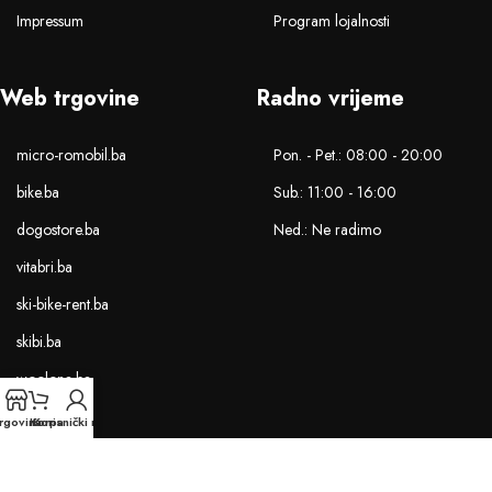
Impressum
Program lojalnosti
Web trgovine
Radno vrijeme
micro-romobil.ba
Pon. - Pet.: 08:00 - 20:00
bike.ba
Sub.: 11:00 - 16:00
dogostore.ba
Ned.: Ne radimo
vitabri.ba
ski-bike-rent.ba
skibi.ba
woolona.ba
rgovina
Korpa
Korisnički račun
Sva prava na saržaj stranice zadržava Bracom.ba