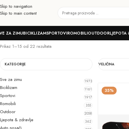
Skip to navigation
Skip to main content
Odrasli
VE ZA ZIMU
BICIKLIZAM
SPORTOVI
ROMOBILI
OUTDOOR
LJEPOTA 
Prikaz 1–15 od 22 rezultata
KATEGORIJE
VELIČINA
Sve za zimu
1973
Biciklizam
1161
35%
Sportovi
1917
Romobili
355
Outdoor
2058
Ljepota & zdravlje
362
Auto nosači