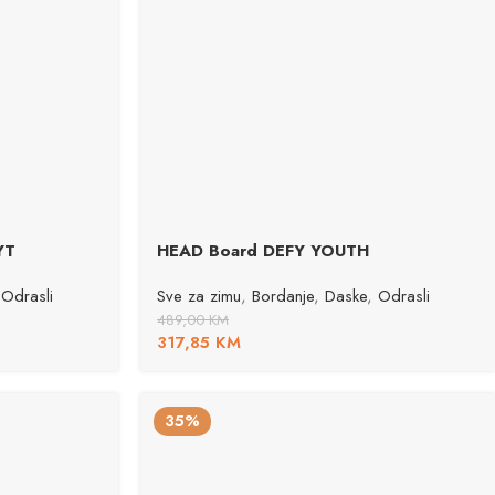
YT
HEAD Board DEFY YOUTH
Odrasli
Sve za zimu
,
Bordanje
,
Daske
,
Odrasli
489,00
KM
317,85
KM
35%