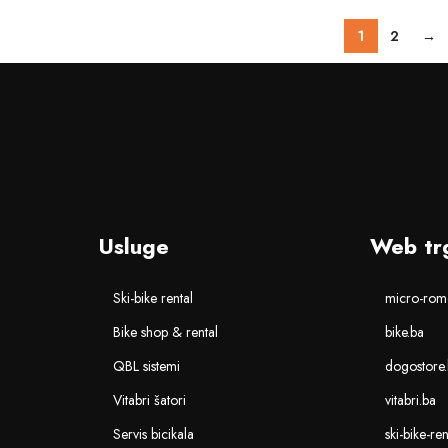
1
2
→
Usluge
Web tr
Ski-bike rental
micro-romo
Bike shop & rental
bike.ba
QBL sistemi
dogostore
Vitabri šatori
vitabri.ba
Servis bicikala
ski-bike-re