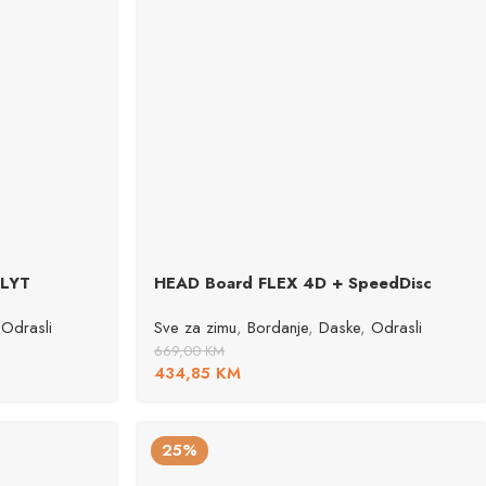
 LYT
HEAD Board FLEX 4D + SpeedDisc
Odrasli
Sve za zimu
,
Bordanje
,
Daske
,
Odrasli
669,00
KM
434,85
KM
25%