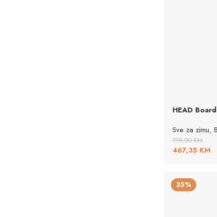
HEAD Boar
Sve za zimu
,
719,00
KM
467,35
KM
35%