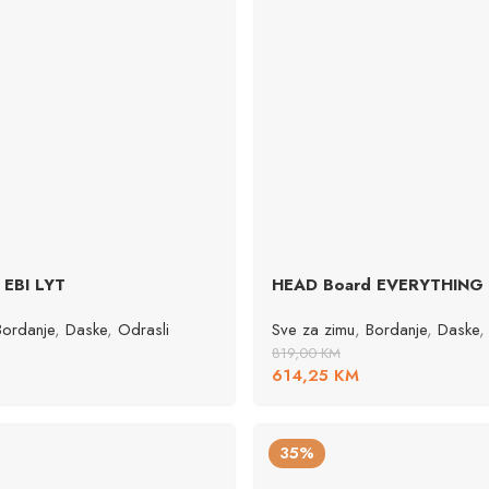
 EBI LYT
HEAD Board EVERYTHING
Bordanje
,
Daske
,
Odrasli
Sve za zimu
,
Bordanje
,
Daske
,
819,00
KM
614,25
KM
35%