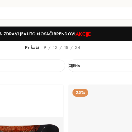
AKCIJE
& ZDRAVLJE
AUTO NOSAČI
BRENDOVI
Prikaži
9
12
18
24
CIJENA
25%