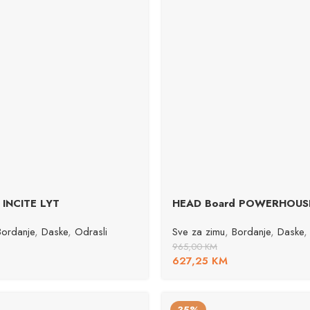
 INCITE LYT
HEAD Board POWERHOUS
Bordanje
,
Daske
,
Odrasli
Sve za zimu
,
Bordanje
,
Daske
,
965,00
KM
627,25
KM