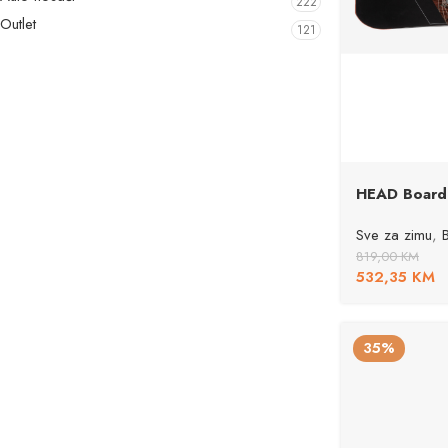
222
Outlet
121
HEAD Board
Sve za zimu
,
819,00
KM
532,35
KM
35%