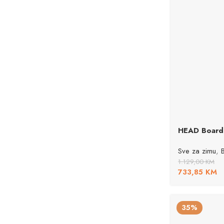
HEAD Board
Sve za zimu
,
1.129,00
KM
733,85
KM
35%