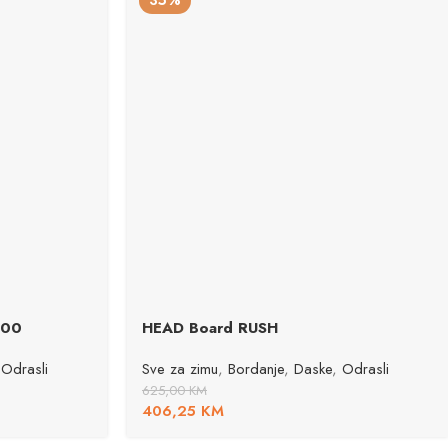
35%
100
HEAD Board RUSH
Odrasli
Sve za zimu
,
Bordanje
,
Daske
,
Odrasli
625,00
KM
406,25
KM