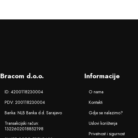
Bracom d.o.o.
Informacije
ID: 4200118230004
O nama
PDV: 200118230004
Kontakti
Banka: NLB Banka d.d. Sarajevo
Gdje se nalazimo?
Transakcijski račun:
Uslovi korištenja
1322602018852198
Privatnost i sigurnost