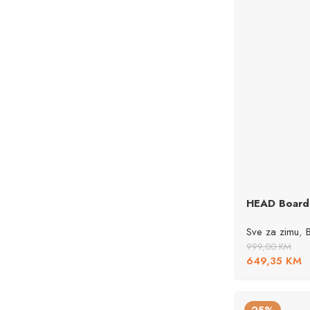
HEAD Board
Sve za zimu
,
999,00
KM
649,35
KM