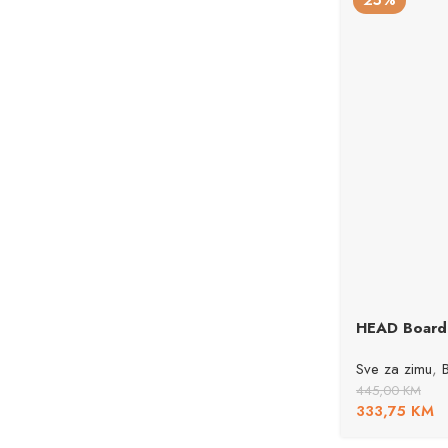
25%
HEAD Boar
Sve za zimu
,
445,00
KM
333,75
KM