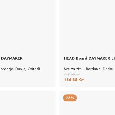
d DAYMAKER
HEAD Board DAYMAKER L
Bordanje
,
Daske
,
Odrasli
Sve za zimu
,
Bordanje
,
Daske
,
749,00
KM
486,85
KM
25%