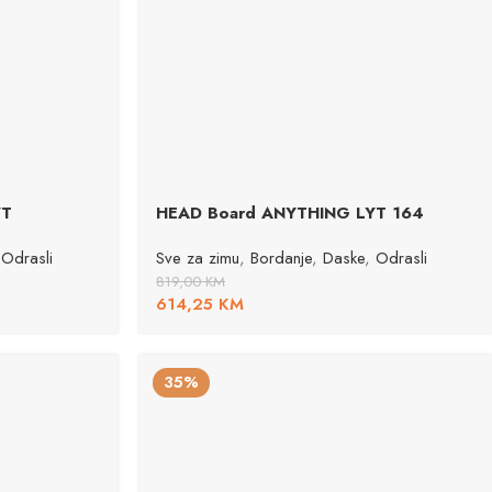
YT
HEAD Board ANYTHING LYT 164
Odrasli
Sve za zimu
,
Bordanje
,
Daske
,
Odrasli
819,00
KM
614,25
KM
35%