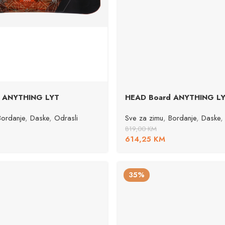
 ANYTHING LYT
HEAD Board ANYTHING L
Bordanje
,
Daske
,
Odrasli
Sve za zimu
,
Bordanje
,
Daske
,
819,00
KM
614,25
KM
35%