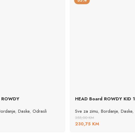
35%
d ROWDY
HEAD Board ROWDY KID 
Bordanje
,
Daske
,
Odrasli
Sve za zimu
,
Bordanje
,
Daske
,
355,00
KM
230,75
KM