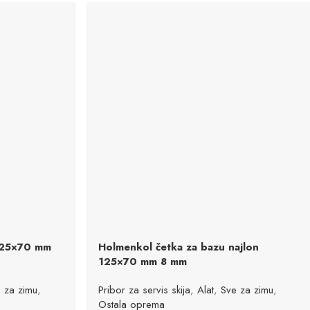
125×70 mm
Holmenkol četka za bazu najlon
125×70 mm 8 mm
 za zimu
,
Pribor za servis skija
,
Alat
,
Sve za zimu
,
Ostala oprema