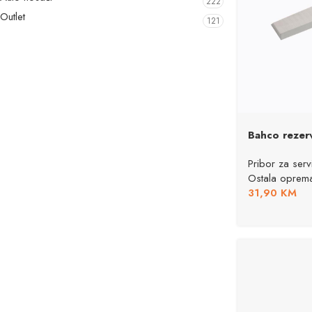
222
Outlet
121
Bahco rezerv
Pribor za servi
Ostala oprem
31,90
KM