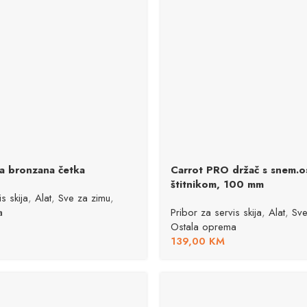
na bronzana četka
Carrot PRO držač s snem.os
štitnikom, 100 mm
s skija
,
Alat
,
Sve za zimu
,
a
Pribor za servis skija
,
Alat
,
Sve
Ostala oprema
139,00
KM