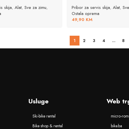
s skija
,
Alat
,
Sve za zimu
,
Pribor za servis skija
,
Alat
,
Sve
a
Ostala oprema
49,90
KM
1
2
3
4
…
8
Usluge
Web tr
Ski-bike rental
micro-romo
Bike shop & rental
bike.ba