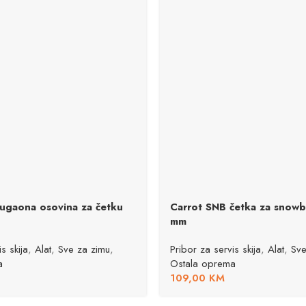
ougaona osovina za četku
Carrot SNB četka za snow
mm
s skija
,
Alat
,
Sve za zimu
,
Pribor za servis skija
,
Alat
,
Sve
a
Ostala oprema
109,00
KM