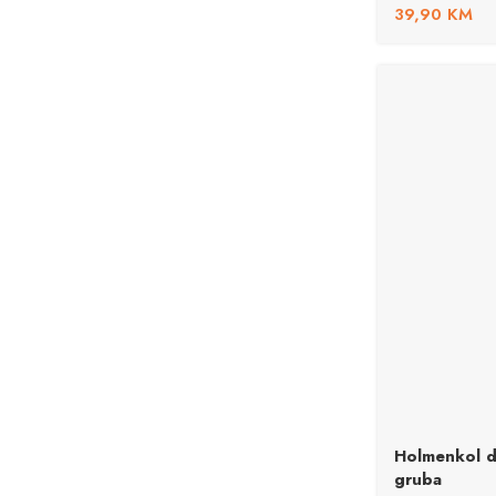
39,90
KM
Holmenkol d
gruba