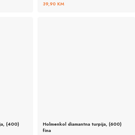
39,90
KM
ja, (400)
Holmenkol diamantna turpija, (600)
fina