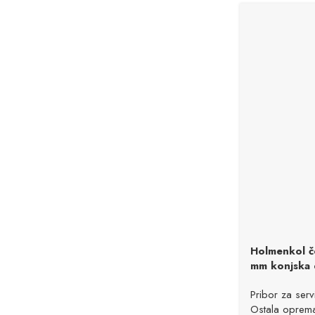
Holmenkol č
mm konjska 
Pribor za servi
Ostala oprem