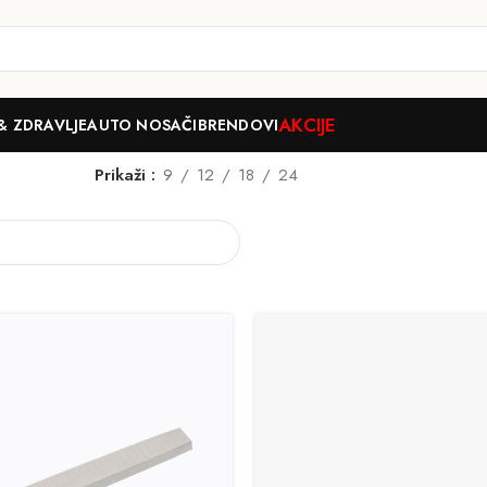
AKCIJE
& ZDRAVLJE
AUTO NOSAČI
BRENDOVI
Prikaži
9
12
18
24