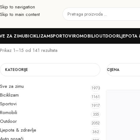
Skip to navigation
Skip to main content
Alat
VE ZA ZIMU
BICIKLIZAM
SPORTOVI
ROMOBILI
OUTDOOR
LJEPOTA 
Prikaz 1–15 od 141 rezultata
KATEGORIJE
CIJENA
Sve za zimu
1973
Biciklizam
1161
Sportovi
1917
Romobili
355
Outdoor
2052
Ljepota & zdravlje
362
Auto nosači