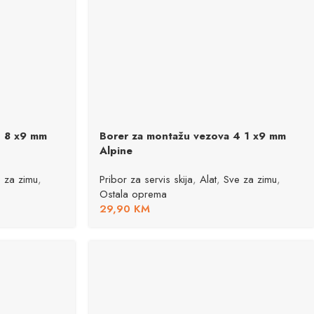
3 8 x9 mm
Borer za montažu vezova 4 1 x9 mm
Alpine
 za zimu
,
Pribor za servis skija
,
Alat
,
Sve za zimu
,
Ostala oprema
29,90
KM