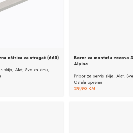
na oštrica za strugač (665)
Borer za montažu vezova 
Alpine
s skija
,
Alat
,
Sve za zimu
,
a
Pribor za servis skija
,
Alat
,
Sve
Ostala oprema
29,90
KM