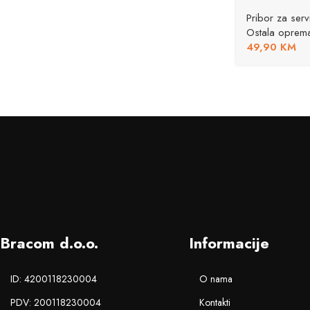
Pribor za servi
Ostala oprem
49,90
KM
Bracom d.o.o.
Informacije
ID: 4200118230004
O nama
PDV: 200118230004
Kontakti