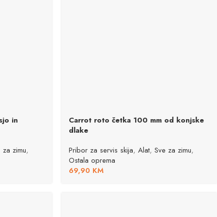
jo in
Carrot roto četka 100 mm od konjske
dlake
 za zimu
,
Pribor za servis skija
,
Alat
,
Sve za zimu
,
Ostala oprema
69,90
KM