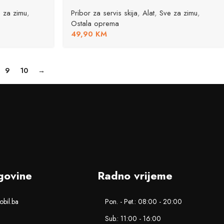
 za zimu
,
Pribor za servis skija
,
Alat
,
Sve za zimu
,
Ostala oprema
49,90
KM
9
10
→
govine
Radno vrijeme
bil.ba
Pon. - Pet.: 08:00 - 20:00
Sub.: 11:00 - 16:00