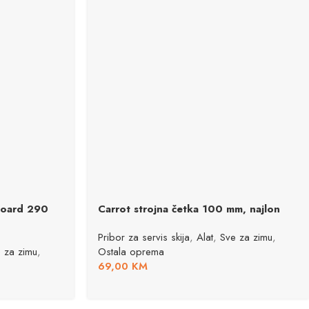
board 290
Carrot strojna četka 100 mm, najlon
Pribor za servis skija
,
Alat
,
Sve za zimu
,
 za zimu
,
Ostala oprema
69,00
KM