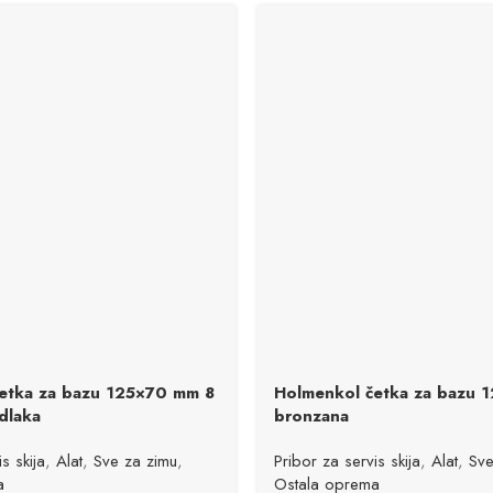
etka za bazu 125×70 mm 8
Holmenkol četka za bazu 
dlaka
bronzana
s skija
,
Alat
,
Sve za zimu
,
Pribor za servis skija
,
Alat
,
Sve
a
Ostala oprema