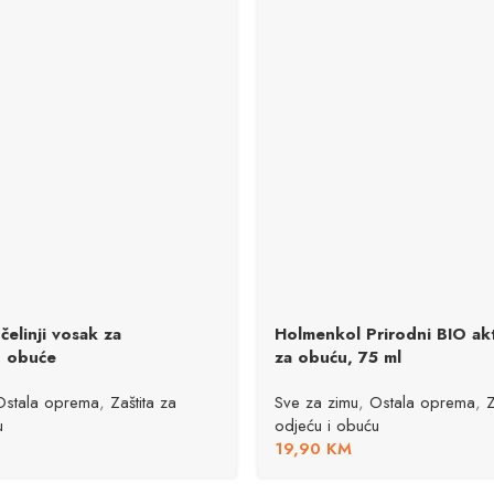
elinji vosak za
Holmenkol Prirodni BIO akt
u obuće
za obuću, 75 ml
Ostala oprema
,
Zaštita za
Sve za zimu
,
Ostala oprema
,
Z
u
odjeću i obuću
19,90
KM