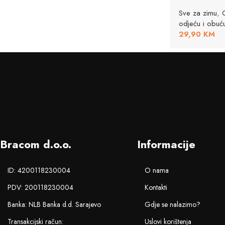
Sve za zimu
,
odjeću i obuć
29,90
KM
Bracom d.o.o.
Informacije
ID: 4200118230004
O nama
PDV: 200118230004
Kontakti
Banka: NLB Banka d.d. Sarajevo
Gdje se nalazimo?
Transakcijski račun:
Uslovi korištenja