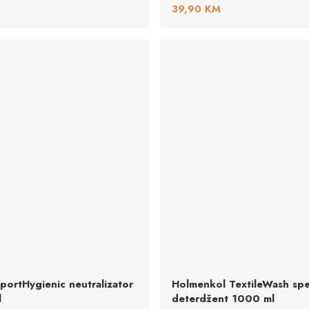
39,90
KM
portHygienic neutralizator
Holmenkol TextileWash spec
l
deterdžent 1000 ml