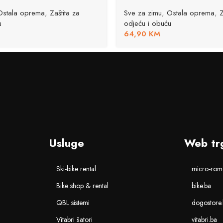
Ostala oprema
,
Zaštita za
Sve za zimu
,
Ostala oprema
,
Z
u
odjeću i obuću
64,90
KM
Usluge
Web tr
Ski-bike rental
micro-romo
Bike shop & rental
bike.ba
QBL sistemi
dogostore
Vitabri šatori
vitabri.ba