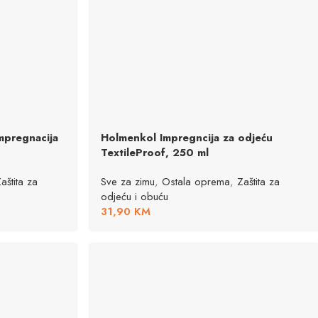
mpregnacija
Holmenkol Impregncija za odjeću
TextileProof, 250 ml
aštita za
Sve za zimu
,
Ostala oprema
,
Zaštita za
odjeću i obuću
31,90
KM