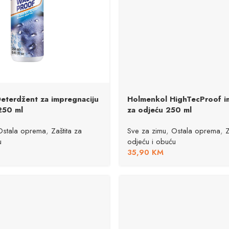
eterdžent za impregnaciju
Holmenkol HighTecProof i
250 ml
za odjeću 250 ml
Ostala oprema
,
Zaštita za
Sve za zimu
,
Ostala oprema
,
Z
u
odjeću i obuću
35,90
KM