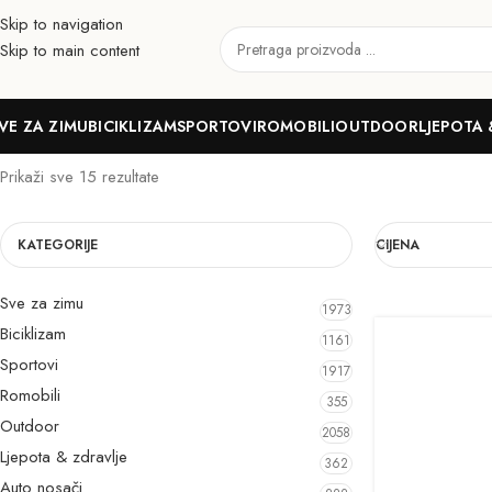
Skip to navigation
Skip to main content
Zaštita za odjeću i obuću
VE ZA ZIMU
BICIKLIZAM
SPORTOVI
ROMOBILI
OUTDOOR
LJEPOTA 
Prikaži sve 15 rezultate
KATEGORIJE
CIJENA
Sve za zimu
1973
Biciklizam
1161
Sportovi
1917
Romobili
355
Outdoor
2058
Ljepota & zdravlje
362
Auto nosači