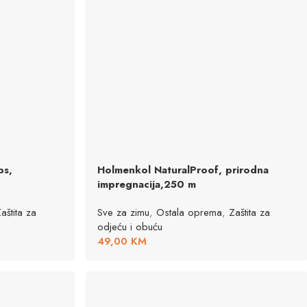
bs,
Holmenkol NaturalProof, prirodna
impregnacija,250 m
aštita za
Sve za zimu
,
Ostala oprema
,
Zaštita za
odjeću i obuću
49,00
KM