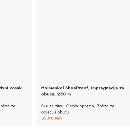
ivni vosak
Holmenkol ShoeProof, impregnacija za
obuću, 250 m
aštita za
Sve za zimu
,
Ostala oprema
,
Zaštita za
odjeću i obuću
35,90
KM