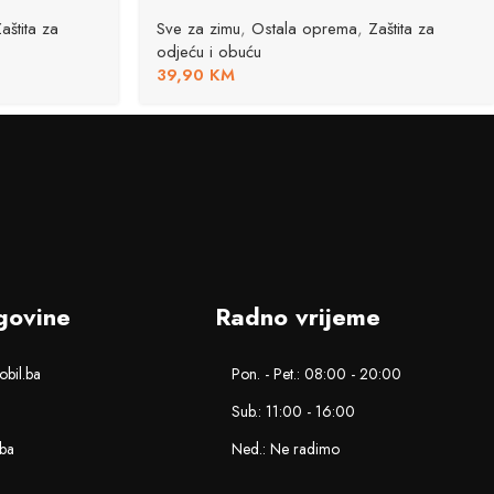
aštita za
Sve za zimu
,
Ostala oprema
,
Zaštita za
odjeću i obuću
39,90
KM
govine
Radno vrijeme
bil.ba
Pon. - Pet.: 08:00 - 20:00
Sub.: 11:00 - 16:00
.ba
Ned.: Ne radimo