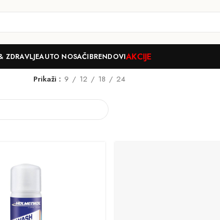
AKCIJE
& ZDRAVLJE
AUTO NOSAČI
BRENDOVI
Prikaži
9
12
18
24