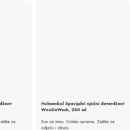
rdžent
Holmenkol Specijalni nježni deterdžent
WooDoWash, 250 ml
aštita za
Sve za zimu
,
Ostala oprema
,
Zaštita za
odjeću i obuću