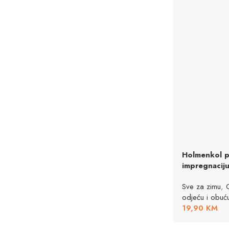
Holmenkol pč
impregnacij
Sve za zimu
,
odjeću i obuć
19,90
KM