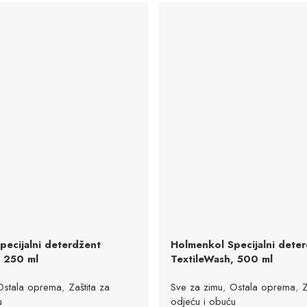
pecijalni deterdžent
Holmenkol Specijalni dete
, 250 ml
TextileWash, 500 ml
Ostala oprema
,
Zaštita za
Sve za zimu
,
Ostala oprema
,
Z
u
odjeću i obuću