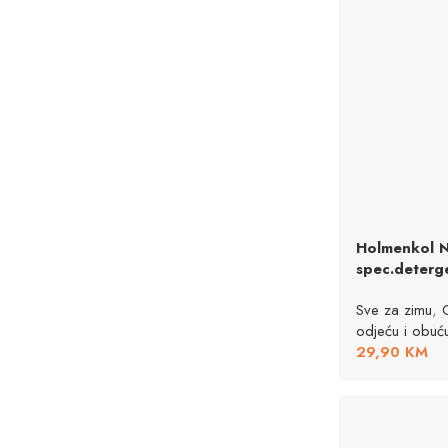
Holmenkol N
spec.deterg
Sve za zimu
,
odjeću i obuć
29,90
KM