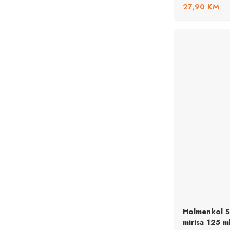
27,90
KM
Holmenkol S
mirisa 125 m