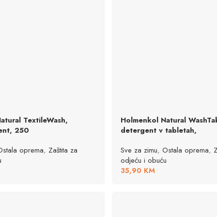
atural TextileWash,
Holmenkol Natural WashTa
ent, 250
detergent v tabletah,
Ostala oprema
,
Zaštita za
Sve za zimu
,
Ostala oprema
,
Z
u
odjeću i obuću
35,90
KM