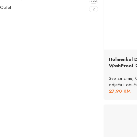
222
Outlet
121
Holmenkol D
WashProof 
Sve za zimu
,
odjeću i obuć
27,90
KM