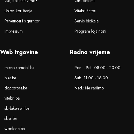
Gdje se nalazimo?
QBL sistemi
Uslovi korištenja
Vitabri šatori
Privatnost i sigurnost
Servis bicikala
Impressum
Program lojalnosti
Web trgovine
Radno vrijeme
micro-romobil.ba
Pon. - Pet.: 08:00 - 20:00
bike.ba
Sub.: 11:00 - 16:00
dogostore.ba
Ned.: Ne radimo
vitabri.ba
ski-bike-rent.ba
skibi.ba
woolona.ba