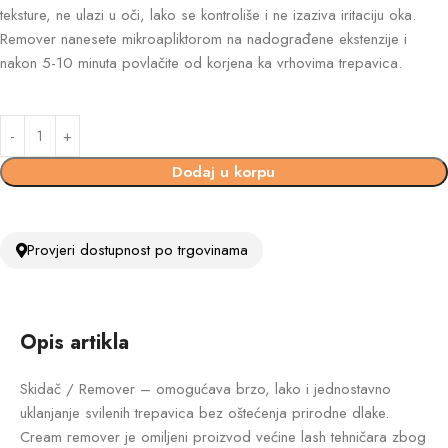
teksture, ne ulazi u oči, lako se kontroliše i ne izaziva iritaciju oka.
Remover nanesete mikroapliktorom na nadograđene ekstenzije i
nakon 5-10 minuta povlačite od korjena ka vrhovima trepavica.
Dodaj u korpu
Provjeri dostupnost po trgovinama
Opis artikla
Skidač / Remover – omogućava brzo, lako i jednostavno
uklanjanje svilenih trepavica bez oštećenja prirodne dlake.
Cream remover je omiljeni proizvod većine lash tehničara zbog