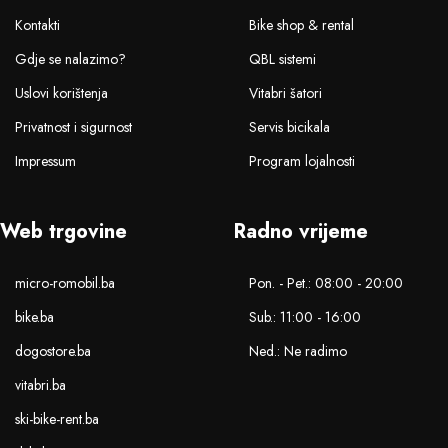
Kontakti
Bike shop & rental
Gdje se nalazimo?
QBL sistemi
Uslovi korištenja
Vitabri šatori
Privatnost i sigurnost
Servis bicikala
Impressum
Program lojalnosti
Web trgovine
Radno vrijeme
micro-romobil.ba
Pon. - Pet.: 08:00 - 20:00
bike.ba
Sub.: 11:00 - 16:00
dogostore.ba
Ned.: Ne radimo
vitabri.ba
ski-bike-rent.ba