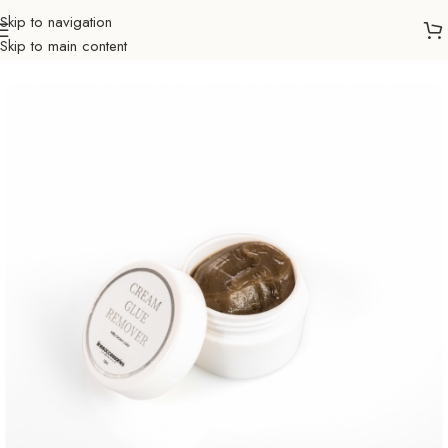
Skip to navigation
Skip to main content
tna
Ljepota & zdravlje
Svilene trepavice i pribor
Ljepilo i tečnosti