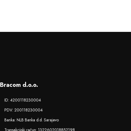
Bracom d.o.o.
ID: 4200118230004
PDV: 200118230004
Banka: NLB Banka d.d. Sarajevo
Transakcijski račun: 1322602018852198