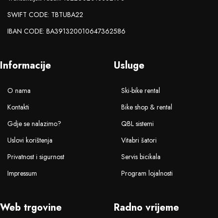
SWIFT CODE: TBTUBA22
IBAN CODE: BA391320010647362586
Informacije
Usluge
O nama
Ski-bike rental
Kontakti
Bike shop & rental
Gdje se nalazimo?
QBL sistemi
Uslovi korištenja
Vitabri šatori
Privatnost i sigurnost
Servis bicikala
Impressum
Program lojalnosti
Web trgovine
Radno vrijeme