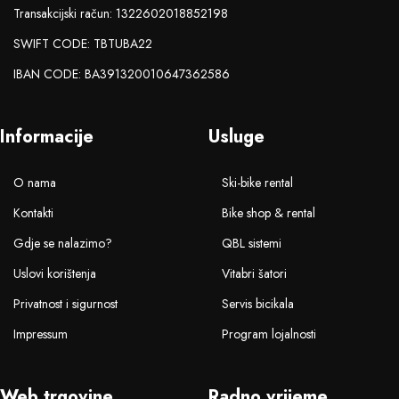
Transakcijski račun: 1322602018852198
SWIFT CODE: TBTUBA22
IBAN CODE: BA391320010647362586
Informacije
Usluge
O nama
Ski-bike rental
Kontakti
Bike shop & rental
Gdje se nalazimo?
QBL sistemi
Uslovi korištenja
Vitabri šatori
Privatnost i sigurnost
Servis bicikala
Impressum
Program lojalnosti
Web trgovine
Radno vrijeme