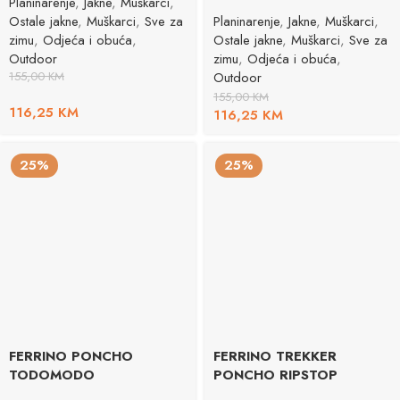
Planinarenje
,
Jakne
,
Muškarci
,
Ostale jakne
,
Muškarci
,
Sve za
Planinarenje
,
Jakne
,
Muškarci
,
zimu
,
Odjeća i obuća
,
Ostale jakne
,
Muškarci
,
Sve za
Outdoor
zimu
,
Odjeća i obuća
,
155,00
KM
Outdoor
155,00
KM
116,25
KM
116,25
KM
25%
25%
FERRINO PONCHO
FERRINO TREKKER
TODOMODO
PONCHO RIPSTOP