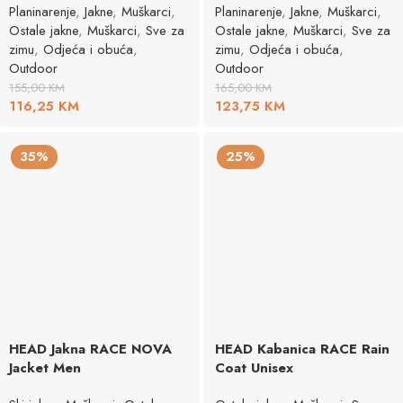
Planinarenje
,
Jakne
,
Muškarci
,
Planinarenje
,
Jakne
,
Muškarci
,
Ostale jakne
,
Muškarci
,
Sve za
Ostale jakne
,
Muškarci
,
Sve za
zimu
,
Odjeća i obuća
,
zimu
,
Odjeća i obuća
,
Outdoor
Outdoor
155,00
KM
165,00
KM
116,25
KM
123,75
KM
35%
25%
HEAD Jakna RACE NOVA
HEAD Kabanica RACE Rain
Jacket Men
Coat Unisex