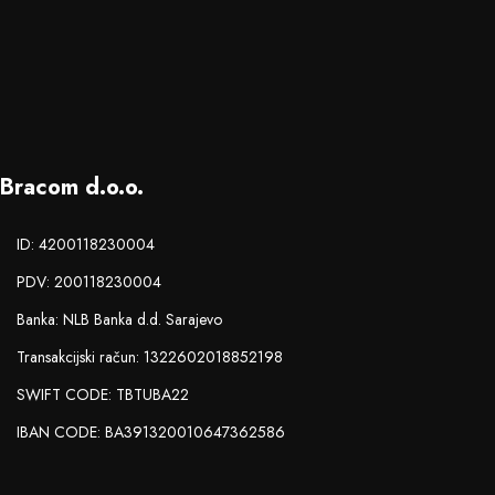
Bracom d.o.o.
ID: 4200118230004
PDV: 200118230004
Banka: NLB Banka d.d. Sarajevo
Transakcijski račun: 1322602018852198
SWIFT CODE: TBTUBA22
IBAN CODE: BA391320010647362586