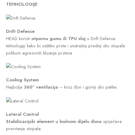
TEHNOLOGIJE
Drift Defense
HEAD koristi
otpornu gumu ili TPU sloj
u Drift Defense
tehnologiji kako bi zaštitio prste i unutrašnji prednji dio stopala
prilikom agresivnih klizanja prstima.
Cooling System
Najbolja
360° ventilacija
– kroz đon i gornji dio patike.
Lateral Control
Stabilizacijski element u bočnom dijelu đona
sprječava
prevrtanje stopala.