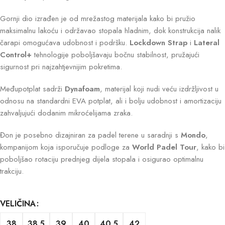
Gornji dio izrađen je od mrežastog materijala kako bi pružio
maksimalnu lakoću i održavao stopala hladnim, dok konstrukcija nalik
čarapi omogućava udobnost i podršku.
Lockdown Strap
i
Lateral
Control+
tehnologije poboljšavaju bočnu stabilnost, pružajući
sigurnost pri najzahtjevnijim pokretima.
Međupotplat sadrži
Dynafoam
, materijal koji nudi veću izdržljivost u
odnosu na standardni EVA potplat, ali i bolju udobnost i amortizaciju
zahvaljujući dodanim mikroćelijama zraka.
Đon je posebno dizajniran za padel terene u saradnji s
Mondo
,
kompanijom koja isporučuje podloge za
World Padel Tour
, kako bi
poboljšao rotaciju prednjeg dijela stopala i osigurao optimalnu
trakciju.
VELIČINA
38
38.5
39
40
40.5
42