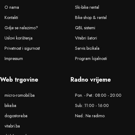
O nama
Ski-bike rental
Kontakti
Bike shop & rental
Gdje se nalazimo?
QBL sistemi
Uslovi korištenja
Vitabri šatori
Privatnost i sigurnost
Servis bicikala
Impressum
Program lojalnosti
Web trgovine
Radno vrijeme
micro-romobil.ba
Pon. - Pet.: 08:00 - 20:00
bike.ba
Sub.: 11:00 - 16:00
dogostore.ba
Ned.: Ne radimo
vitabri.ba