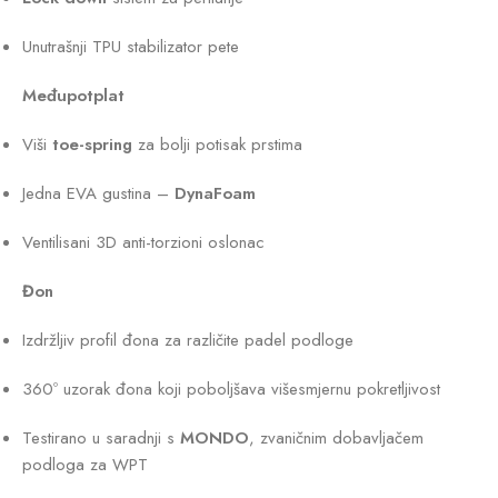
Unutrašnji TPU stabilizator pete
Međupotplat
Viši
toe-spring
za bolji potisak prstima
Jedna EVA gustina –
DynaFoam
Ventilisani 3D anti-torzioni oslonac
Đon
Izdržljiv profil đona za različite padel podloge
360º uzorak đona koji poboljšava višesmjernu pokretljivost
Testirano u saradnji s
MONDO
, zvaničnim dobavljačem
podloga za WPT