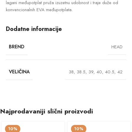
lagani međupotplat pruža izuzetnu udobnost i traje duže od
konvencionalnih EVA međupotplata.
Dodatne informacije
BREND
HEAD
VELIČINA
38
,
38.5
,
39
,
40
,
40.5
,
42
Najprodavaniji slični proizvodi
10%
10%