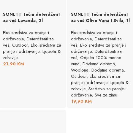
SONETT Tečni deterdžent
SONETT Tečni deterdžent
za veš Lavanda, 2l
za veš Olive Vuna I Svila, 1l
Eko sredstva za pranje i
Eko sredstva za pranje i
održavanje
,
Deterdženti za
održavanje
,
Deterdženti za
veš
,
Outdoor
,
Eko sredstva za
veš
,
Eko sredstva za pranje i
pranje i održavanje
,
Ljepota &
održavanje
,
Deterdženti za
zdravlje
veš
,
Odjeća 100% merino
21,90
KM
vuna
,
Dodatna oprema
,
Woolona
,
Dodatna oprema
,
Outdoor
,
Eko sredstva za
pranje i održavanje
,
Ljepota &
zdravlje
,
Sredstva za pranje i
održavanje
,
Sve za zimu
19,90
KM