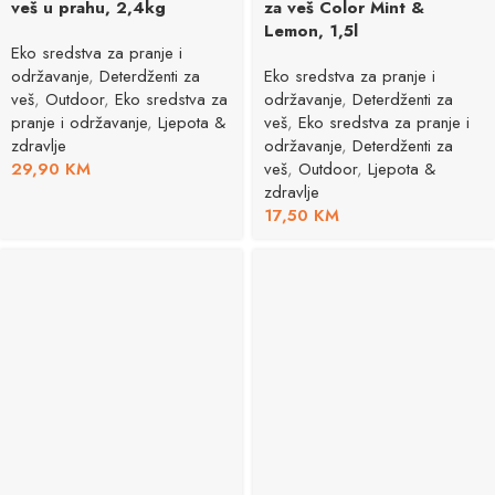
veš u prahu, 2,4kg
za veš Color Mint &
Lemon, 1,5l
Eko sredstva za pranje i
održavanje
,
Deterdženti za
Eko sredstva za pranje i
veš
,
Outdoor
,
Eko sredstva za
održavanje
,
Deterdženti za
pranje i održavanje
,
Ljepota &
veš
,
Eko sredstva za pranje i
zdravlje
održavanje
,
Deterdženti za
29,90
KM
veš
,
Outdoor
,
Ljepota &
zdravlje
17,50
KM