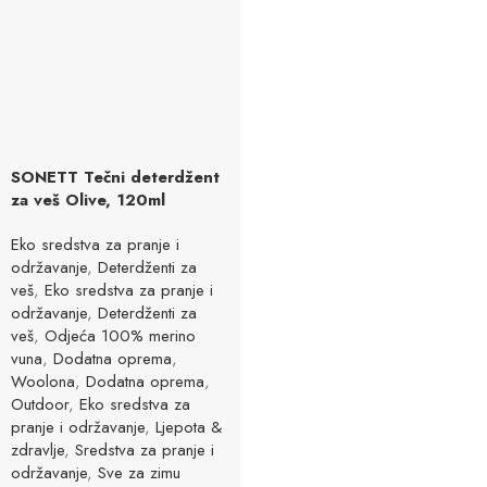
SONETT Tečni deterdžent
za veš Olive, 120ml
Eko sredstva za pranje i
održavanje
,
Deterdženti za
veš
,
Eko sredstva za pranje i
održavanje
,
Deterdženti za
veš
,
Odjeća 100% merino
vuna
,
Dodatna oprema
,
Woolona
,
Dodatna oprema
,
Outdoor
,
Eko sredstva za
pranje i održavanje
,
Ljepota &
zdravlje
,
Sredstva za pranje i
održavanje
,
Sve za zimu