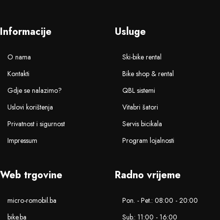
Informacije
Usluge
O nama
Ski-bike rental
Kontakti
Bike shop & rental
Gdje se nalazimo?
QBL sistemi
Uslovi korištenja
Vitabri šatori
Privatnost i sigurnost
Servis bicikala
Impressum
Program lojalnosti
Web trgovine
Radno vrijeme
micro-romobil.ba
Pon. - Pet.: 08:00 - 20:00
bike.ba
Sub.: 11:00 - 16:00