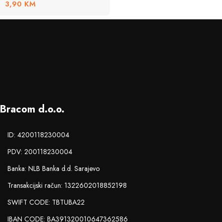
3,90
KM
Bracom d.o.o.
ID: 4200118230004
PDV: 200118230004
Banka: NLB Banka d.d. Sarajevo
Transakcijski račun: 1322602018852198
SWIFT CODE: TBTUBA22
IBAN CODE: BA391320010647362586