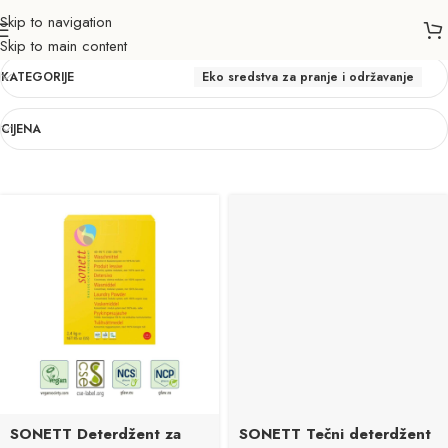
Skip to navigation
Eko sredstva za pranje i održavanje
Skip to main content
KATEGORIJE
Eko sredstva za pranje i održavanje
CIJENA
SONETT Deterdžent za
SONETT Tečni deterdžent