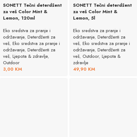
SONETT Tečni deterdžent
SONETT Tečni deterdžent
za veš Color Mint &
za veš Color Mint &
Lemon, 120ml
Lemon, 5l
Eko sredstva za pranje i
Eko sredstva za pranje i
održavanje
,
Deterdženti za
održavanje
,
Deterdženti za
veš
,
Eko sredstva za pranje i
veš
,
Eko sredstva za pranje i
održavanje
,
Deterdženti za
održavanje
,
Deterdženti za
veš
,
Ljepota & zdravlje
,
veš
,
Outdoor
,
Ljepota &
Outdoor
zdravlje
3,00
KM
49,90
KM