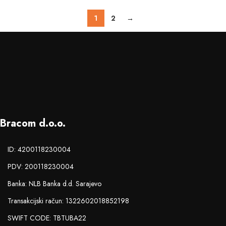
1
2
→
Bracom d.o.o.
ID: 4200118230004
PDV: 200118230004
Banka: NLB Banka d.d. Sarajevo
Transakcijski račun: 1322602018852198
SWIFT CODE: TBTUBA22