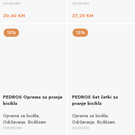
24,00
KM
32,00
KM
20,40
KM
27,20
KM
15%
15%
PEDROS Oprema za pranje
PEDROS Set četki za
bicikla
pranje bicikla
Oprema za bicikla
,
Oprema za bicikla
,
Održavanje
,
Biciklizam
Održavanje
,
Biciklizam
109,00
KM
65,00
KM