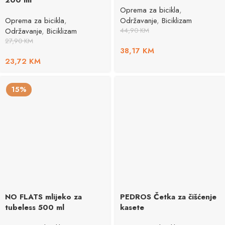
200 ml
Oprema za bicikla
,
Oprema za bicikla
,
Održavanje
,
Biciklizam
Održavanje
,
Biciklizam
44,90
KM
27,90
KM
38,17
KM
23,72
KM
15%
NO FLATS mlijeko za
PEDROS Četka za čišćenje
tubeless 500 ml
kasete