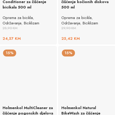
Conditioner za čišćenje
čišćenje kočionih diskova
bicikala 500 ml
500 ml
Oprema za bicikla
,
Oprema za bicikla
,
Održavanje
,
Biciklizam
Održavanje
,
Biciklizam
28,90
KM
29,90
KM
24,57
KM
25,42
KM
15%
15%
Holmenkol MultiCleaner za
Holmenkol Natural
čišćenje pogonskih djelova
BikeWash za čišćenje