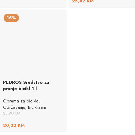
25,42
KM
15%
PEDROS Sredstvo za
pranje bicikl 1 l
Oprema za bicikla
,
Održavanje
,
Biciklizam
23,90
KM
20,32
KM