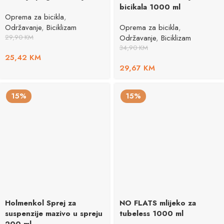
bicikala 1000 ml
Oprema za bicikla
,
Održavanje
,
Biciklizam
Oprema za bicikla
,
29,90
KM
Održavanje
,
Biciklizam
34,90
KM
25,42
KM
29,67
KM
15%
15%
Holmenkol Sprej za
NO FLATS mlijeko za
suspenzije mazivo u spreju
tubeless 1000 ml