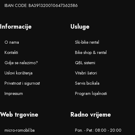
IBAN CODE: BA391320010647362586
Informacije
Usluge
O nama
Ski-bike rental
Kontakti
Bike shop & rental
Gdje se nalazimo?
QBL sistemi
Uslovi korištenja
Vitabri šatori
Privatnost i sigurnost
Servis bicikala
Impressum
Program lojalnosti
Web trgovine
Radno vrijeme
micro-romobil.ba
Pon. - Pet.: 08:00 - 20:00