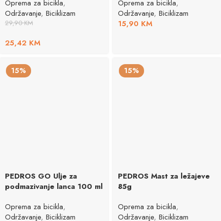
Oprema za bicikla
,
Oprema za bicikla
,
Održavanje
,
Biciklizam
Održavanje
,
Biciklizam
29,90
KM
15,90
KM
25,42
KM
15%
15%
PEDROS GO Ulje za
PEDROS Mast za ležajeve
podmazivanje lanca 100 ml
85g
Oprema za bicikla
,
Oprema za bicikla
,
Održavanje
,
Biciklizam
Održavanje
,
Biciklizam