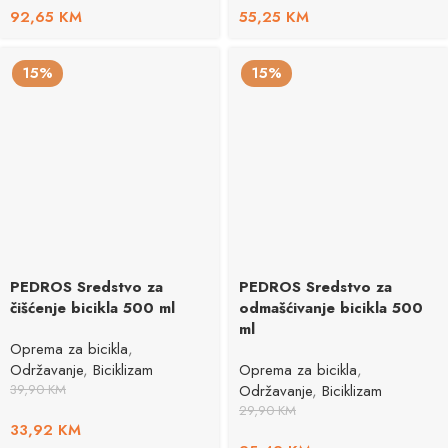
92,65
KM
55,25
KM
15%
15%
PEDROS Sredstvo za
PEDROS Sredstvo za
čišćenje bicikla 500 ml
odmašćivanje bicikla 500
ml
Oprema za bicikla
,
Održavanje
,
Biciklizam
Oprema za bicikla
,
39,90
KM
Održavanje
,
Biciklizam
29,90
KM
33,92
KM