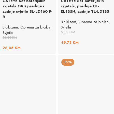
CATEYE Set baterijskih
CATEYE Set baterijskih
svjetala ORB prednje i
svjetala, prednje HL-
zadnje svjetlo SL-LD160 F-
EL135N, zadnje TL-LD135
R
Biciklizam
,
Oprema za bicikla
,
Biciklizam
,
Oprema za bicikla
,
Svjetla
Svjetla
58,50
KM
33,00
KM
49,73
KM
28,05
KM
15%