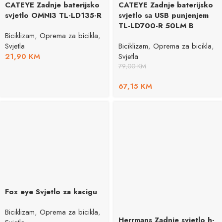
CATEYE Zadnje baterijsko
CATEYE Zadnje baterijsko
svjetlo OMNI3 TL-LD135-R
svjetlo sa USB punjenjem
TL-LD700-R 50LM B
Biciklizam
,
Oprema za bicikla
,
Svjetla
Biciklizam
,
Oprema za bicikla
,
21,90
KM
Svjetla
79,00
KM
67,15
KM
Fox eye Svjetlo za kacigu
Biciklizam
,
Oprema za bicikla
,
Herrmans Zadnje svjetlo h-