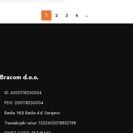
1
2
3
4
→
Bracom d.o.o.
ID: 4200118230004
PDV: 200118230004
Banka: NLB Banka d.d. Sarajevo
Transakcijski račun: 1322602018852198