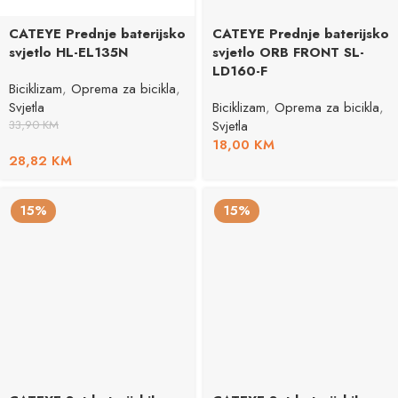
CATEYE Prednje baterijsko
CATEYE Prednje baterijsko
svjetlo HL-EL135N
svjetlo ORB FRONT SL-
LD160-F
Biciklizam
,
Oprema za bicikla
,
Svjetla
Biciklizam
,
Oprema za bicikla
,
33,90
KM
Svjetla
18,00
KM
28,82
KM
15%
15%