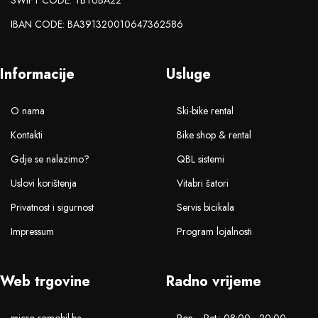
SWIFT CODE: TBTUBA22
IBAN CODE: BA391320010647362586
Informacije
Usluge
O nama
Ski-bike rental
Kontakti
Bike shop & rental
Gdje se nalazimo?
QBL sistemi
Uslovi korištenja
Vitabri šatori
Privatnost i sigurnost
Servis bicikala
Impressum
Program lojalnosti
Web trgovine
Radno vrijeme