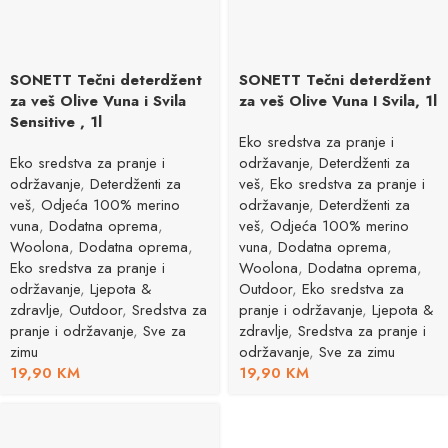
SONETT Tečni deterdžent
SONETT Tečni deterdžent
za veš Olive Vuna i Svila
za veš Olive Vuna I Svila, 1l
Sensitive , 1l
Eko sredstva za pranje i
Eko sredstva za pranje i
održavanje
,
Deterdženti za
održavanje
,
Deterdženti za
veš
,
Eko sredstva za pranje i
veš
,
Odjeća 100% merino
održavanje
,
Deterdženti za
vuna
,
Dodatna oprema
,
veš
,
Odjeća 100% merino
Woolona
,
Dodatna oprema
,
vuna
,
Dodatna oprema
,
Eko sredstva za pranje i
Woolona
,
Dodatna oprema
,
održavanje
,
Ljepota &
Outdoor
,
Eko sredstva za
zdravlje
,
Outdoor
,
Sredstva za
pranje i održavanje
,
Ljepota &
pranje i održavanje
,
Sve za
zdravlje
,
Sredstva za pranje i
zimu
održavanje
,
Sve za zimu
19,90
KM
19,90
KM