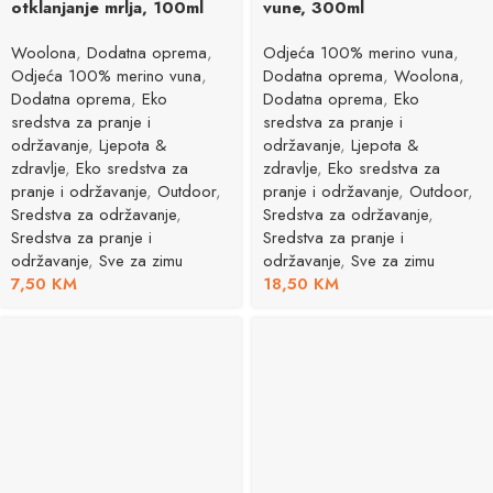
otklanjanje mrlja, 100ml
vune, 300ml
Woolona
,
Dodatna oprema
,
Odjeća 100% merino vuna
,
Odjeća 100% merino vuna
,
Dodatna oprema
,
Woolona
,
Dodatna oprema
,
Eko
Dodatna oprema
,
Eko
sredstva za pranje i
sredstva za pranje i
održavanje
,
Ljepota &
održavanje
,
Ljepota &
zdravlje
,
Eko sredstva za
zdravlje
,
Eko sredstva za
pranje i održavanje
,
Outdoor
,
pranje i održavanje
,
Outdoor
,
Sredstva za održavanje
,
Sredstva za održavanje
,
Sredstva za pranje i
Sredstva za pranje i
održavanje
,
Sve za zimu
održavanje
,
Sve za zimu
7,50
KM
18,50
KM