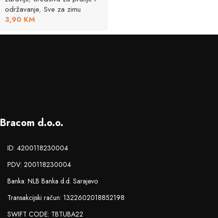
održavanje
,
Sve za zimu
3,90
KM
Bracom d.o.o.
ID: 4200118230004
PDV: 200118230004
Banka: NLB Banka d.d. Sarajevo
Transakcijski račun: 1322602018852198
SWIFT CODE: TBTUBA22