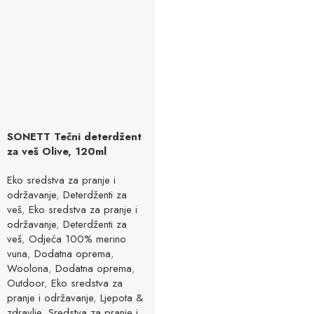
SONETT Tečni deterdžent
za veš Olive, 120ml
Eko sredstva za pranje i
održavanje
,
Deterdženti za
veš
,
Eko sredstva za pranje i
održavanje
,
Deterdženti za
veš
,
Odjeća 100% merino
vuna
,
Dodatna oprema
,
Woolona
,
Dodatna oprema
,
Outdoor
,
Eko sredstva za
pranje i održavanje
,
Ljepota &
zdravlje
,
Sredstva za pranje i