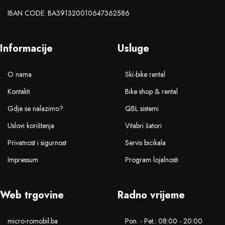
IBAN CODE: BA391320010647362586
Informacije
Usluge
O nama
Ski-bike rental
Kontakti
Bike shop & rental
Gdje se nalazimo?
QBL sistemi
Uslovi korištenja
Vitabri šatori
Privatnost i sigurnost
Servis bicikala
Impressum
Program lojalnosti
Web trgovine
Radno vrijeme
micro-romobil.ba
Pon. - Pet.: 08:00 - 20:00