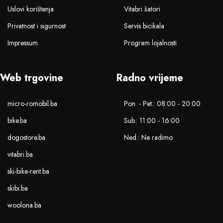
Uslovi korištenja
Vitabri šatori
Privatnost i sigurnost
Servis bicikala
Impressum
Program lojalnosti
Web trgovine
Radno vrijeme
micro-romobil.ba
Pon. - Pet.: 08:00 - 20:00
bike.ba
Sub.: 11:00 - 16:00
dogostore.ba
Ned.: Ne radimo
vitabri.ba
ski-bike-rent.ba
skibi.ba
woolona.ba