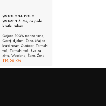
WOOLONA POLO
WOMEN Ž. Majica polo
kratki rukav
Odjeća 100% merino vuna
,
Gornji dijelovi
,
Žene
,
Majice
kratki rukav
,
Outdoor
,
Termalni
veš
,
Termalni veš
,
Sve za
zimu
,
Woolona
,
Žene
,
Žene
119,00
KM