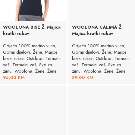
WOOLONA BISE Ž. Majica
WOOLONA CALIMA Ž.
kratki rukav
Majica kratki rukav
Odjeća 100% merino vuna
,
Odjeća 100% merino vuna
,
Gornji dijelovi
,
Žene
,
Majice
Gornji dijelovi
,
Žene
,
Majice
kratki rukav
,
Outdoor
,
Termalni
kratki rukav
,
Outdoor
,
Termalni
veš
,
Termalni veš
,
Sve za
veš
,
Termalni veš
,
Sve za
zimu
,
Woolona
,
Žene
,
Žene
zimu
,
Woolona
,
Žene
,
Žene
95,00
KM
89,00
KM