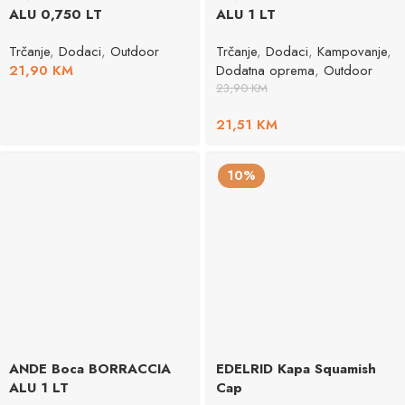
ALU 0,750 LT
ALU 1 LT
Trčanje
,
Dodaci
,
Outdoor
Trčanje
,
Dodaci
,
Kampovanje
,
21,90
KM
Dodatna oprema
,
Outdoor
23,90
KM
21,51
KM
10%
ANDE Boca BORRACCIA
EDELRID Kapa Squamish
ALU 1 LT
Cap