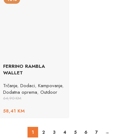
FERRINO RAMBLA
WALLET
Trčanje
,
Dodaci
,
Kampovanje
,
Dodatna oprema
,
Outdoor
64,90
KM
58,41
KM
1
2
3
4
5
6
7
→