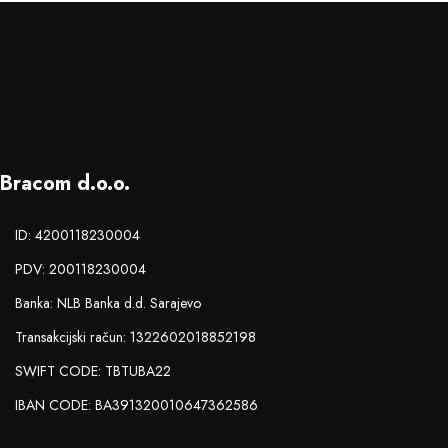
Bracom d.o.o.
ID: 4200118230004
PDV: 200118230004
Banka: NLB Banka d.d. Sarajevo
Transakcijski račun: 1322602018852198
SWIFT CODE: TBTUBA22
IBAN CODE: BA391320010647362586