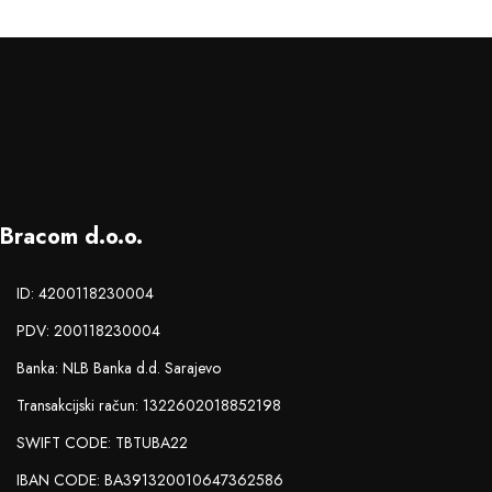
Bracom d.o.o.
ID: 4200118230004
PDV: 200118230004
Banka: NLB Banka d.d. Sarajevo
Transakcijski račun: 1322602018852198
SWIFT CODE: TBTUBA22
IBAN CODE: BA391320010647362586