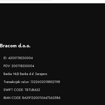
Bracom d.o.o.
ID: 4200118230004
PDV: 200118230004
Banka: NLB Banka d.d. Sarajevo
Transakcijski račun: 1322602018852198
SWIFT CODE: TBTUBA22
IBAN CODE: BA391320010647362586