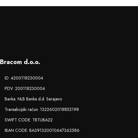
Bracom d.o.o.
ID: 4200118230004
PDV: 200118230004
Banka: NLB Banka d.d. Sarajevo
Transakcijski račun: 1322602018852198
SWIFT CODE: TBTUBA22
IBAN CODE: BA391320010647362586