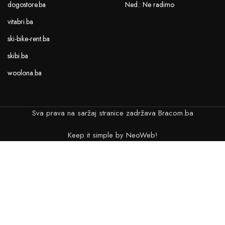
dogostore.ba
Ned.: Ne radimo
vitabri.ba
ski-bike-rent.ba
skibi.ba
woolona.ba
Sva prava na saržaj stranice zadržava Bracom.ba
Keep it simple by NeoWeb!