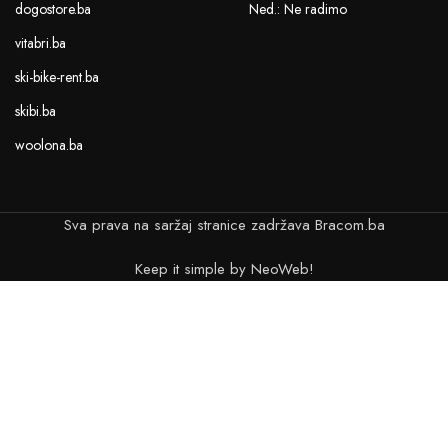
dogostore.ba
Ned.: Ne radimo
vitabri.ba
ski-bike-rent.ba
skibi.ba
woolona.ba
Sva prava na saržaj stranice zadržava Bracom.ba
Keep it simple by NeoWeb!