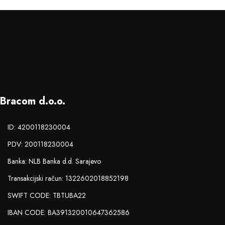
Bracom d.o.o.
ID: 4200118230004
PDV: 200118230004
Banka: NLB Banka d.d. Sarajevo
Transakcijski račun: 1322602018852198
SWIFT CODE: TBTUBA22
IBAN CODE: BA391320010647362586