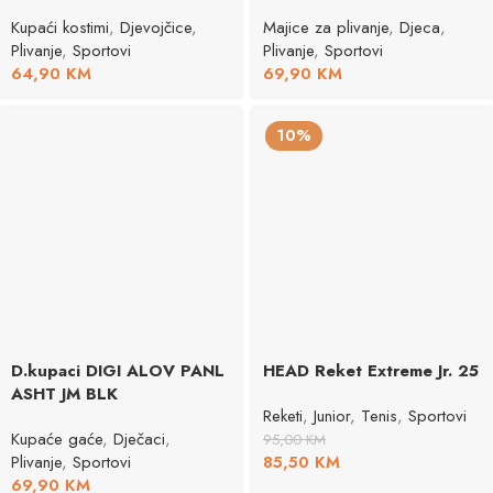
Kupaći kostimi
,
Djevojčice
,
Majice za plivanje
,
Djeca
,
Plivanje
,
Sportovi
Plivanje
,
Sportovi
64,90
KM
69,90
KM
10%
D.kupaci DIGI ALOV PANL
HEAD Reket Extreme Jr. 25
ASHT JM BLK
Reketi
,
Junior
,
Tenis
,
Sportovi
Kupaće gaće
,
Dječaci
,
95,00
KM
Plivanje
,
Sportovi
85,50
KM
69,90
KM