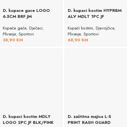
D. kupace gace LOGO
D. kupaci kostim HYPRBM
6.5CM BRF JM
ALV MDLT 1PC JF
Kupaće gaće
,
Dječaci
,
Kupaći kostimi
,
Djevojčice
,
Plivanje
,
Sportovi
Plivanje
,
Sportovi
38,90
KM
68,90
KM
D. kupaci kostim MDLY
D. zaštitna majica L-S
LOGO 2PC JF BLK/PINK
PRINT RASH GUARD