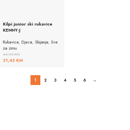
Kilpi junior ski rukavice
KENNY-J
Rukavice
,
Djeca
,
Skijanje
,
Sve
za zimu
44,90
KM
31,43
KM
1
2
3
4
5
6
→