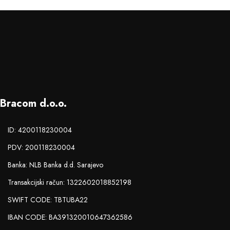
Bracom d.o.o.
ID: 4200118230004
PDV: 200118230004
Banka: NLB Banka d.d. Sarajevo
Transakcijski račun: 1322602018852198
SWIFT CODE: TBTUBA22
IBAN CODE: BA391320010647362586