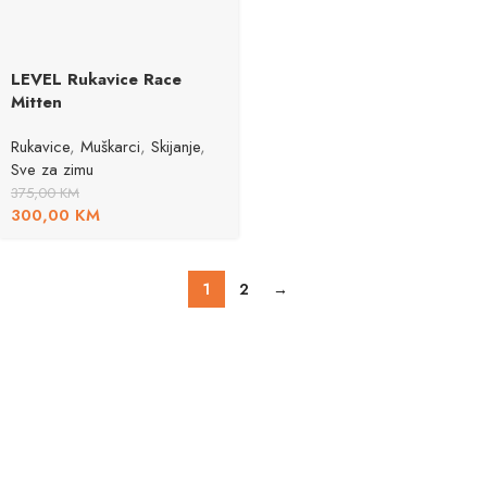
LEVEL Rukavice Race
Mitten
Rukavice
,
Muškarci
,
Skijanje
,
Sve za zimu
375,00
KM
300,00
KM
1
2
→