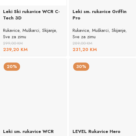
Leki Ski rukavice WCR C-
Leki sm. rukavice Griffin
Tech 3D
Pro
Rukavice
,
Muškarci
,
Skijanje
,
Rukavice
,
Muškarci
,
Skijanje
,
Sve za zimu
Sve za zimu
299,00
KM
289,00
KM
239,20
KM
231,20
KM
20%
30%
Leki sm. rukavice WCR
LEVEL Rukavice Hero