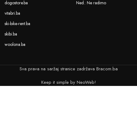
dogostore.ba
Ned.: Ne radimo
vitabri.ba
ski-bike-rent.ba
skibi.ba
woolona.ba
Sva prava na saržaj stranice zadržava Bracom.ba
Keep it simple by NeoWeb!