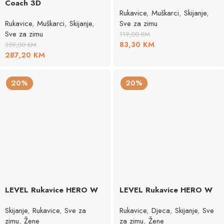
Coach 3D
Rukavice
,
Muškarci
,
Skijanje
,
Rukavice
,
Muškarci
,
Skijanje
,
Sve za zimu
Sve za zimu
119,00
KM
83,30
KM
359,00
KM
287,20
KM
20%
20%
LEVEL Rukavice HERO W
LEVEL Rukavice HERO W
Skijanje
,
Rukavice
,
Sve za
Rukavice
,
Djeca
,
Skijanje
,
Sve
zimu
,
Žene
za zimu
,
Žene