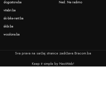
dogostore.ba
Ned.: Ne radimo
vitabri.ba
ski-bike-rent.ba
skibi.ba
woolona.ba
Sva prava na saržaj stranice zadržava Bracom.ba
Keep it simple by NeoWeb!