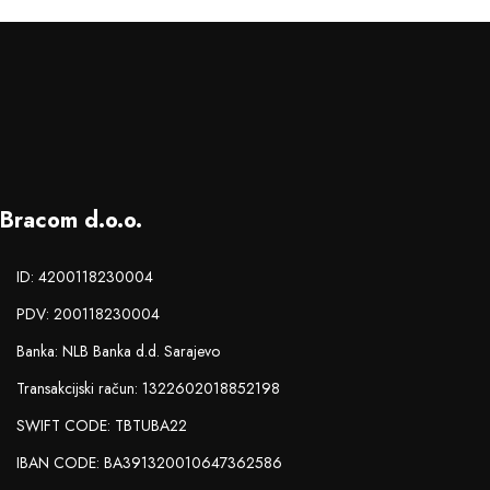
Bracom d.o.o.
ID: 4200118230004
PDV: 200118230004
Banka: NLB Banka d.d. Sarajevo
Transakcijski račun: 1322602018852198
SWIFT CODE: TBTUBA22
IBAN CODE: BA391320010647362586