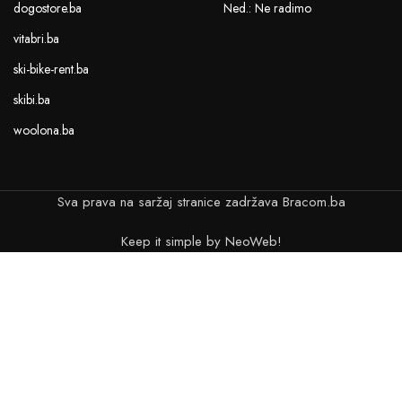
dogostore.ba
Ned.: Ne radimo
vitabri.ba
ski-bike-rent.ba
skibi.ba
woolona.ba
Sva prava na saržaj stranice zadržava Bracom.ba
Keep it simple by NeoWeb!