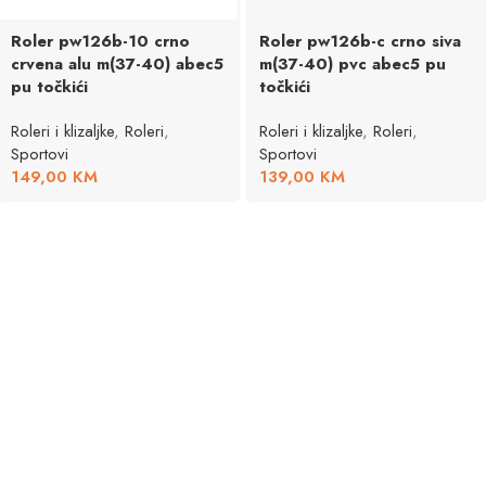
Roler pw126b-10 crno
Roler pw126b-c crno siva
crvena alu m(37-40) abec5
m(37-40) pvc abec5 pu
pu točkići
točkići
Roleri i klizaljke
,
Roleri
,
Roleri i klizaljke
,
Roleri
,
Sportovi
Sportovi
149,00
KM
139,00
KM