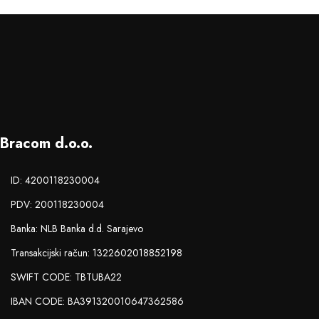
Bracom d.o.o.
ID: 4200118230004
PDV: 200118230004
Banka: NLB Banka d.d. Sarajevo
Transakcijski račun: 1322602018852198
SWIFT CODE: TBTUBA22
IBAN CODE: BA391320010647362586