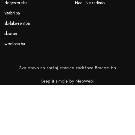
dogostore.ba
Ned.: Ne radimo
vitabri.ba
ski-bike-rent.ba
skibi.ba
woolona.ba
Sva prava na saržaj stranice zadržava Bracom.ba
Keep it simple by NeoWeb!