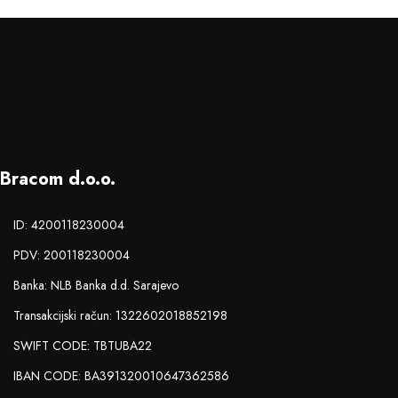
Bracom d.o.o.
ID: 4200118230004
PDV: 200118230004
Banka: NLB Banka d.d. Sarajevo
Transakcijski račun: 1322602018852198
SWIFT CODE: TBTUBA22
IBAN CODE: BA391320010647362586