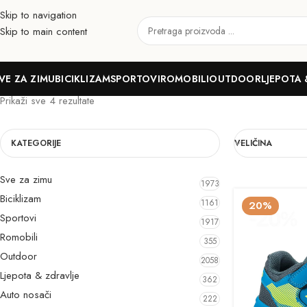
Skip to navigation
Skip to main content
29
VE ZA ZIMU
BICIKLIZAM
SPORTOVI
ROMOBILI
OUTDOOR
LJEPOTA 
Prikaži sve 4 rezultate
KATEGORIJE
VELIČINA
Sve za zimu
1973
Biciklizam
1161
20%
Sportovi
1917
Romobili
355
Outdoor
2058
Ljepota & zdravlje
362
Auto nosači
222