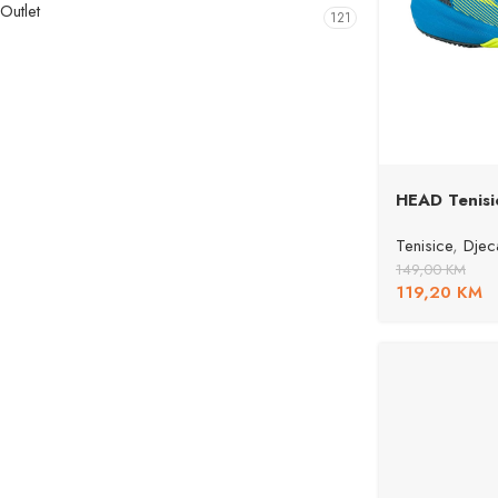
Outlet
121
HEAD Tenisic
Tenisice
,
Djec
149,00
KM
119,20
KM