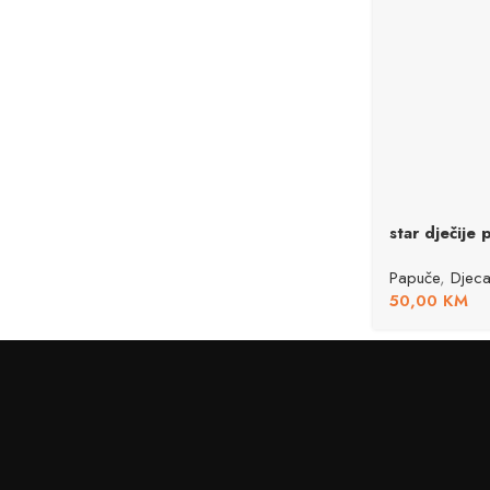
star dječije 
Papuče
,
Djec
50,00
KM