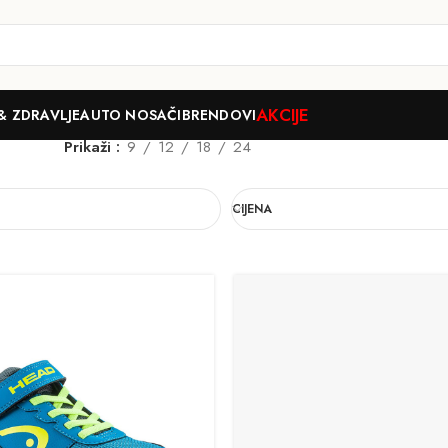
AKCIJE
& ZDRAVLJE
AUTO NOSAČI
BRENDOVI
Prikaži
9
12
18
24
CIJENA