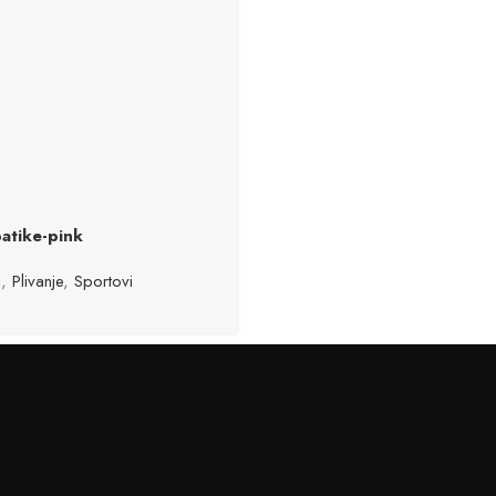
patike-pink
a
,
Plivanje
,
Sportovi