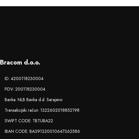
Bracom d.o.o.
ID: 4200118230004
PDV: 200118230004
Banka: NLB Banka d.d. Sarajevo
Transakcijski račun: 1322602018852198
SWIFT CODE: TBTUBA22
IBAN CODE: BA391320010647362586