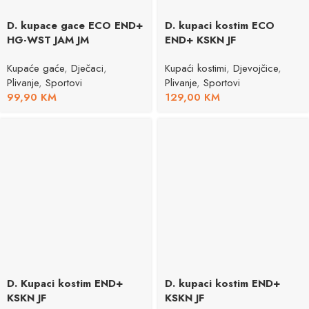
D. kupace gace ECO END+
D. kupaci kostim ECO
HG-WST JAM JM
END+ KSKN JF
Kupaće gaće
,
Dječaci
,
Kupaći kostimi
,
Djevojčice
,
Plivanje
,
Sportovi
Plivanje
,
Sportovi
99,90
KM
129,00
KM
D. Kupaci kostim END+
D. kupaci kostim END+
KSKN JF
KSKN JF