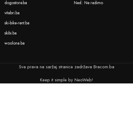
dogostore.ba
Ned.: Ne radimo
vitabri.ba
ski-bike-rent.ba
skibi.ba
woolona.ba
Sva prava na saržaj stranice zadržava Bracom.ba
Keep it simple by NeoWeb!