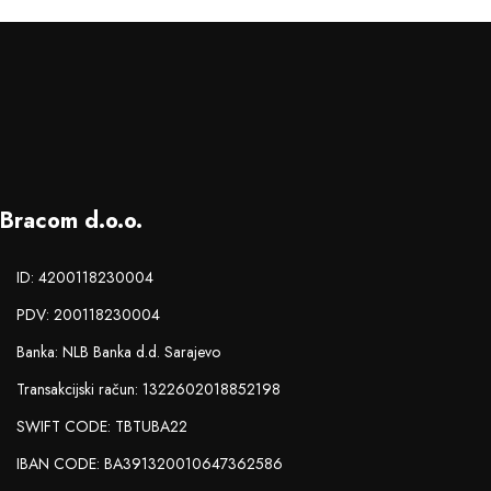
Bracom d.o.o.
ID: 4200118230004
PDV: 200118230004
Banka: NLB Banka d.d. Sarajevo
Transakcijski račun: 1322602018852198
SWIFT CODE: TBTUBA22
IBAN CODE: BA391320010647362586