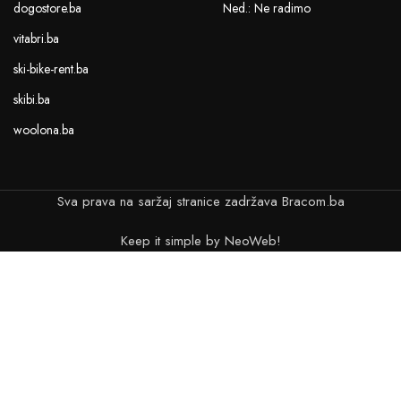
dogostore.ba
Ned.: Ne radimo
vitabri.ba
ski-bike-rent.ba
skibi.ba
woolona.ba
Sva prava na saržaj stranice zadržava Bracom.ba
Keep it simple by NeoWeb!