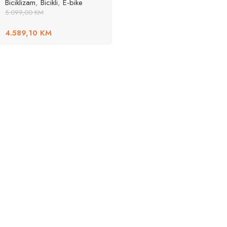
Biciklizam
,
Bicikli
,
E-bike
5.099,00
KM
4.589,10
KM