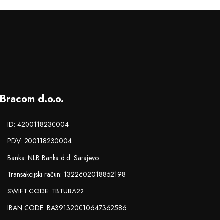
Bracom d.o.o.
ID: 4200118230004
PDV: 200118230004
Banka: NLB Banka d.d. Sarajevo
Transakcijski račun: 1322602018852198
SWIFT CODE: TBTUBA22
IBAN CODE: BA391320010647362586