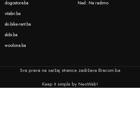
dogostore.ba
Ned.: Ne radimo
vitabri.ba
ski-bike-rent.ba
skibi.ba
woolona.ba
Sva prava na saržaj stranice zadržava Bracom.ba
Keep it simple by NeoWeb!