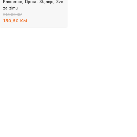
Pancerice
,
Djeca
,
Skijanje
,
Sve
za zimu
215,00
KM
150,50
KM