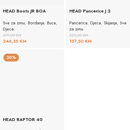
HEAD Boots JR BOA
HEAD Pancerice J 2
Sve za zimu
,
Bordanje
,
Buce
,
Pancerice
,
Djeca
,
Skijanje
,
Sve
Djeca
za zimu
379,00
KM
225,00
KM
246,35
KM
157,50
KM
30%
HEAD RAPTOR 40