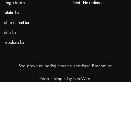
dogostore.ba
Ned.: Ne radimo
vitabri.ba
ski-bike-rent.ba
skibi.ba
woolona.ba
Sva prava na saržaj stranice zadržava Bracom.ba
Keep it simple by NeoWeb!