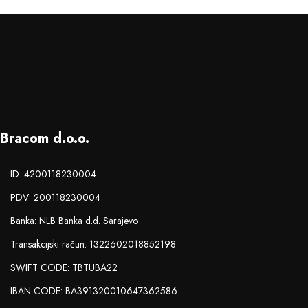
Bracom d.o.o.
ID: 4200118230004
PDV: 200118230004
Banka: NLB Banka d.d. Sarajevo
Transakcijski račun: 1322602018852198
SWIFT CODE: TBTUBA22
IBAN CODE: BA391320010647362586