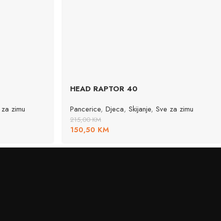
HEAD RAPTOR 40
 za zimu
Pancerice
,
Djeca
,
Skijanje
,
Sve za zimu
215,00
KM
150,50
KM