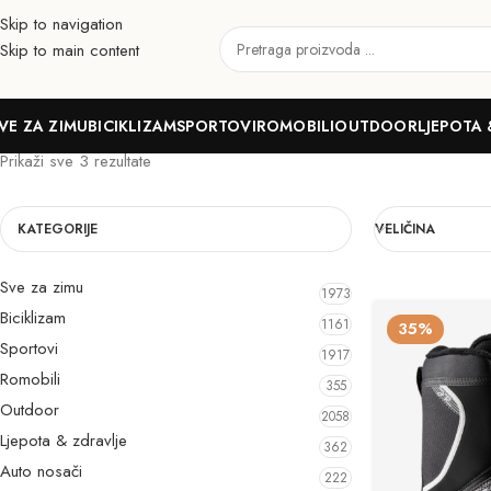
Skip to navigation
Skip to main content
185
VE ZA ZIMU
BICIKLIZAM
SPORTOVI
ROMOBILI
OUTDOOR
LJEPOTA 
Prikaži sve 3 rezultate
KATEGORIJE
VELIČINA
Sve za zimu
1973
Biciklizam
1161
35%
Sportovi
1917
Romobili
355
Outdoor
2058
Ljepota & zdravlje
362
Auto nosači
222