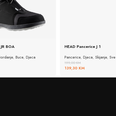
 JR BOA
HEAD Pancerice J 1
Bordanje
,
Buce
,
Djeca
Pancerice
,
Djeca
,
Skijanje
,
Sve
199,00
KM
139,30
KM