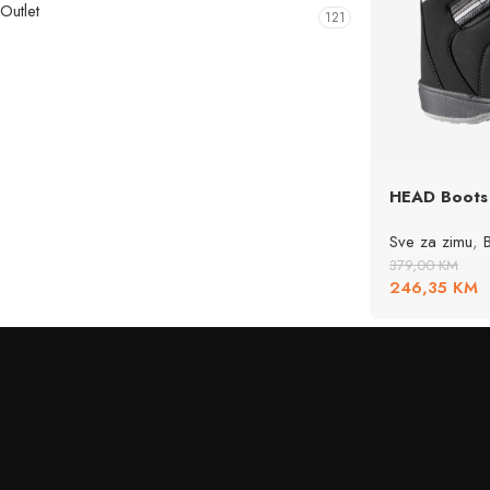
Outlet
121
HEAD Boots
Sve za zimu
,
379,00
KM
246,35
KM