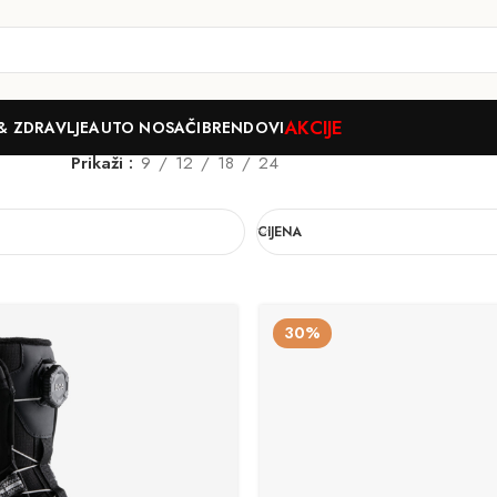
AKCIJE
& ZDRAVLJE
AUTO NOSAČI
BRENDOVI
Prikaži
9
12
18
24
CIJENA
30%