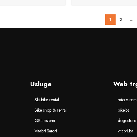
1
2
→
Usluge
Web tr
Ski-bike rental
micro-romo
Bike shop & rental
bike.ba
QBL sistemi
dogostore
Vitabri šatori
vitabri.ba