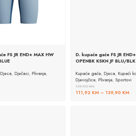
gaće FS JR END+ MAX HW
D. kupaće gaće FS JR END
BLUE
OPENBK KSKN JF BLU/BLK
Djeca
,
Dječaci
,
Plivanje
,
Kupaće gaće
,
Djeca
,
Kupaći ko
Djevojčice
,
Plivanje
,
Sportovi
139,90
KM
111,92
KM
–
139,90
KM