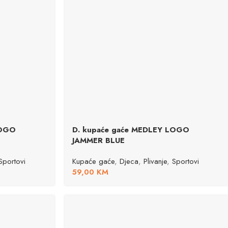
LOGO
D. kupaće gaće MEDLEY LOGO
JAMMER BLUE
Sportovi
Kupaće gaće
,
Djeca
,
Plivanje
,
Sportovi
59,00
KM