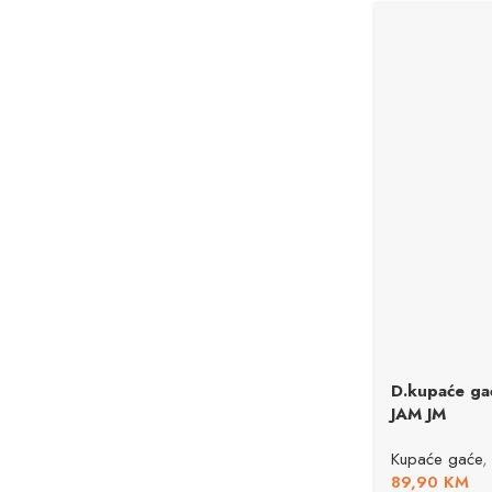
D.kupaće g
JAM JM
Kupaće gaće
,
89,90
KM