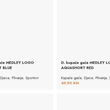
gaće MEDLEY LOGO
D. kupaće gaće MEDLEY 
 BLUE
AQUASHORT RED
Djeca
,
Plivanje
,
Sportovi
Kupaće gaće
,
Djeca
,
Plivanje
,
49,90
KM