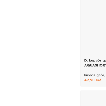
D. kupaće 
AQUASHORT
Kupaće gaće
,
49,90
KM