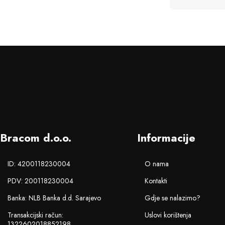
Bracom d.o.o.
Informacije
ID: 4200118230004
O nama
PDV: 200118230004
Kontakti
Banka: NLB Banka d.d. Sarajevo
Gdje se nalazimo?
Transakcijski račun:
Uslovi korištenja
1322602018852198