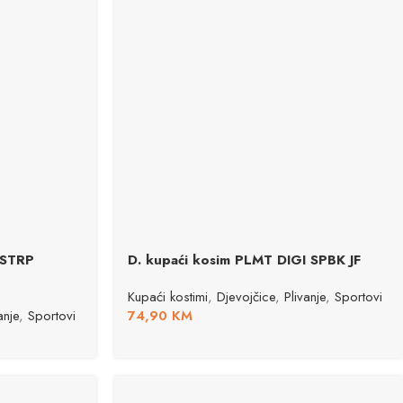
TSTRP
D. kupaći kosim PLMT DIGI SPBK JF
Kupaći kostimi
,
Djevojčice
,
Plivanje
,
Sportovi
anje
,
Sportovi
74,90
KM