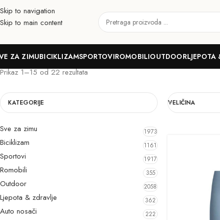
Skip to navigation
Skip to main content
15-16
VE ZA ZIMU
BICIKLIZAM
SPORTOVI
ROMOBILI
OUTDOOR
LJEPOTA 
Prikaz 1–15 od 22 rezultata
KATEGORIJE
VELIČINA
Sve za zimu
1973
Biciklizam
1161
Sportovi
1917
Romobili
355
Outdoor
2058
Ljepota & zdravlje
362
Auto nosači
222