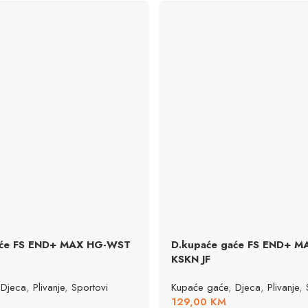
aće FS END+ MAX HG-WST
D.kupaće gaće FS END+ 
KSKN JF
Djeca
,
Plivanje
,
Sportovi
Kupaće gaće
,
Djeca
,
Plivanje
,
129,00
KM