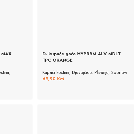
+ MAX
D. kupaće gaće HYPRBM ALV MDLT
1PC ORANGE
stimi
,
Kupaći kostimi
,
Djevojčice
,
Plivanje
,
Sportovi
69,90
KM