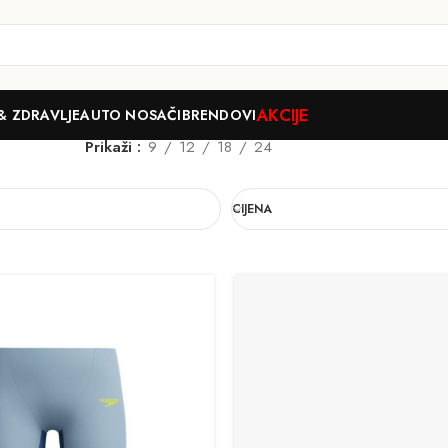
AKCIJE
& ZDRAVLJE
AUTO NOSAČI
BRENDOVI
Prikaži
9
12
18
24
CIJENA