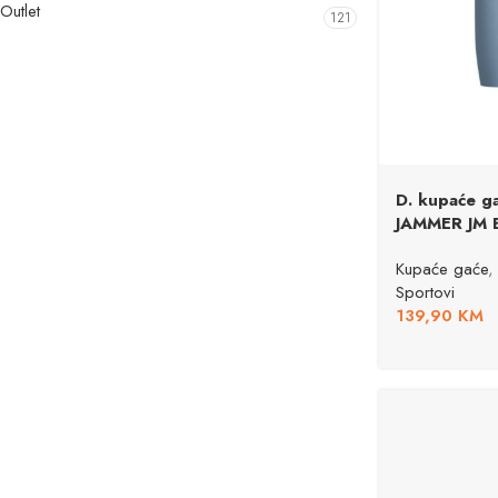
Outlet
121
D. kupaće 
JAMMER JM 
Kupaće gaće
,
Sportovi
139,90
KM