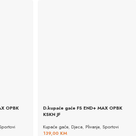
MAX OPBK
D.kupaće gaće FS END+ MAX OPBK
KSKN JF
Sportovi
Kupaće gaće
,
Djeca
,
Plivanje
,
Sportovi
139,00
KM