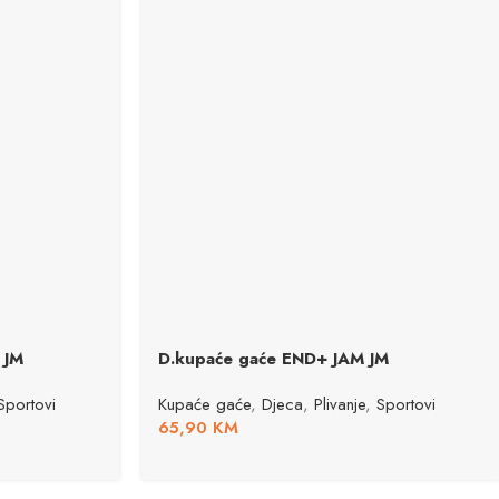
 JM
D.kupaće gaće END+ JAM JM
Sportovi
Kupaće gaće
,
Djeca
,
Plivanje
,
Sportovi
65,90
KM