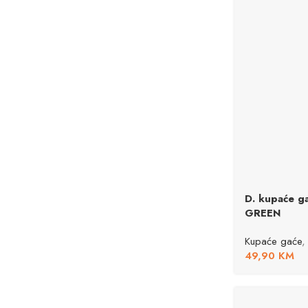
D. kupaće 
GREEN
Kupaće gaće
,
49,90
KM