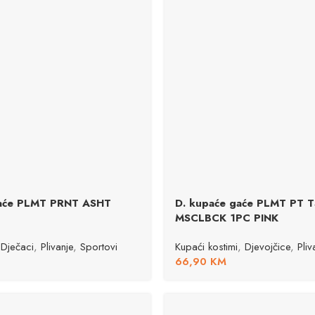
gaće PLMT PRNT ASHT
D. kupaće gaće PLMT PT 
MSCLBCK 1PC PINK
Dječaci
,
Plivanje
,
Sportovi
Kupaći kostimi
,
Djevojčice
,
Pliv
66,90
KM