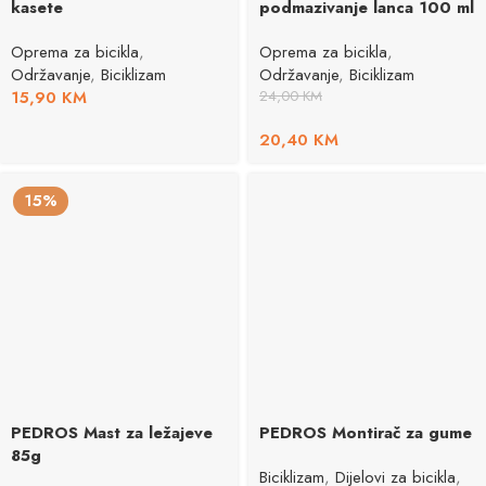
kasete
podmazivanje lanca 100 ml
Oprema za bicikla
,
Oprema za bicikla
,
Održavanje
,
Biciklizam
Održavanje
,
Biciklizam
15,90
KM
24,00
KM
20,40
KM
15%
PEDROS Mast za ležajeve
PEDROS Montirač za gume
85g
Biciklizam
,
Dijelovi za bicikla
,