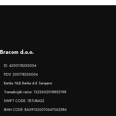
Bracom d.o.o.
ID: 4200118230004
PDV: 200118230004
Banka: NLB Banka d.d. Sarajevo
Transakcijski račun: 1322602018852198
SWIFT CODE: TBTUBA22
IBAN CODE: BA391320010647362586