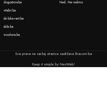
dogostore.ba
Ned.: Ne radimo
vitabri.ba
ski-bike-rent.ba
skibi.ba
woolona.ba
Sva prava na saržaj stranice zadržava Bracom.ba
Keep it simple by NeoWeb!