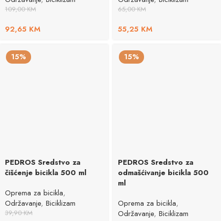
109,00
KM
65,00
KM
92,65
KM
55,25
KM
15%
15%
PEDROS Sredstvo za
PEDROS Sredstvo za
čišćenje bicikla 500 ml
odmašćivanje bicikla 500
ml
Oprema za bicikla
,
Održavanje
,
Biciklizam
Oprema za bicikla
,
39,90
KM
Održavanje
,
Biciklizam