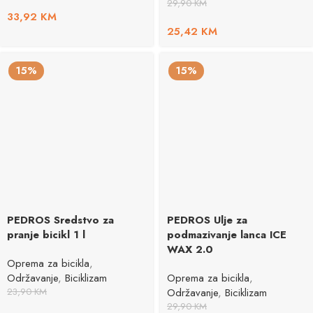
29,90
KM
33,92
KM
25,42
KM
15%
15%
PEDROS Sredstvo za
PEDROS Ulje za
pranje bicikl 1 l
podmazivanje lanca ICE
WAX 2.0
Oprema za bicikla
,
Održavanje
,
Biciklizam
Oprema za bicikla
,
23,90
KM
Održavanje
,
Biciklizam
29,90
KM