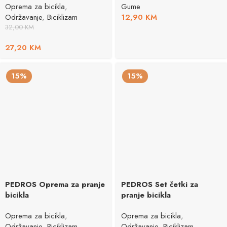
Oprema za bicikla
,
Gume
Održavanje
,
Biciklizam
12,90
KM
32,00
KM
27,20
KM
15%
15%
PEDROS Oprema za pranje
PEDROS Set četki za
bicikla
pranje bicikla
Oprema za bicikla
,
Oprema za bicikla
,
Održavanje
,
Biciklizam
Održavanje
,
Biciklizam