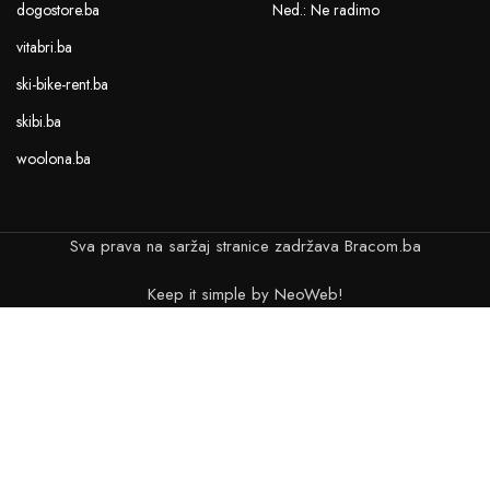
dogostore.ba
Ned.: Ne radimo
vitabri.ba
ski-bike-rent.ba
skibi.ba
woolona.ba
Sva prava na saržaj stranice zadržava Bracom.ba
Keep it simple by NeoWeb!