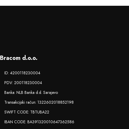
Bracom d.o.o.
ID: 4200118230004
PDV: 200118230004
Banka: NLB Banka d.d. Sarajevo
Transakcijski račun: 1322602018852198
SWIFT CODE: TBTUBA22
IBAN CODE: BA391320010647362586